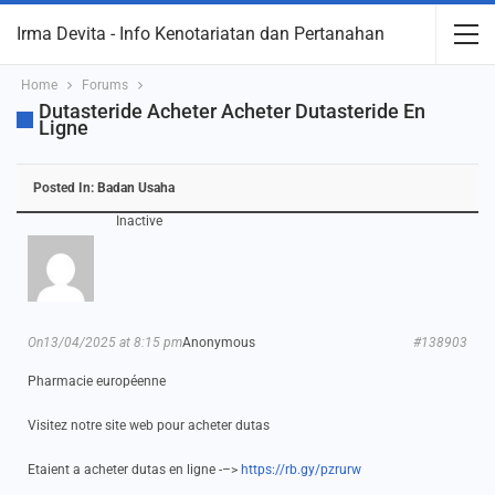
Irma Devita - Info Kenotariatan dan Pertanahan
Home
Forums
Dutasteride Acheter Acheter Dutasteride En
Ligne
Posted In:
Badan Usaha
Inactive
On13/04/2025 at 8:15 pm
Anonymous
#138903
Pharmacie européenne
Visitez notre site web pour acheter dutas
Etaient a acheter dutas en ligne -–>
https://rb.gy/pzrurw