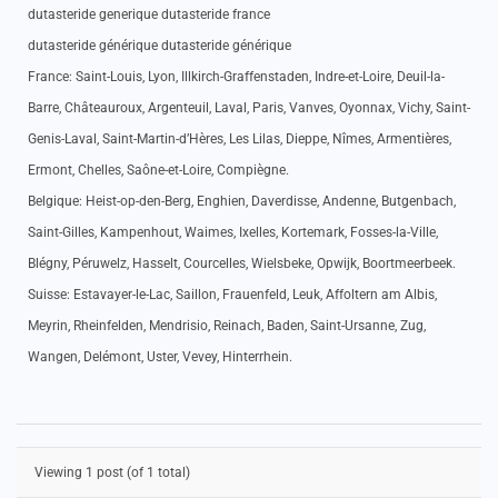
dutasteride generique dutasteride france
dutasteride générique dutasteride générique
France: Saint-Louis, Lyon, Illkirch-Graffenstaden, Indre-et-Loire, Deuil-la-
Barre, Châteauroux, Argenteuil, Laval, Paris, Vanves, Oyonnax, Vichy, Saint-
Genis-Laval, Saint-Martin-d’Hères, Les Lilas, Dieppe, Nîmes, Armentières,
Ermont, Chelles, Saône-et-Loire, Compiègne.
Belgique: Heist-op-den-Berg, Enghien, Daverdisse, Andenne, Butgenbach,
Saint-Gilles, Kampenhout, Waimes, Ixelles, Kortemark, Fosses-la-Ville,
Blégny, Péruwelz, Hasselt, Courcelles, Wielsbeke, Opwijk, Boortmeerbeek.
Suisse: Estavayer-le-Lac, Saillon, Frauenfeld, Leuk, Affoltern am Albis,
Meyrin, Rheinfelden, Mendrisio, Reinach, Baden, Saint-Ursanne, Zug,
Wangen, Delémont, Uster, Vevey, Hinterrhein.
Viewing 1 post (of 1 total)