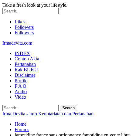
Take a fresh look at your lifestyle.
Likes
Followers
Followers
Irmadevita.com
INDEX
Contoh Akta
Pertanahan
Rak BUKU
Disclaimer
Profile
F A Q
Audio
Video
Irma Devita - Info Kenotariatan dan Pertanahan
Home
Forums
famotidine france sans ordonnance famotidine en vente libre