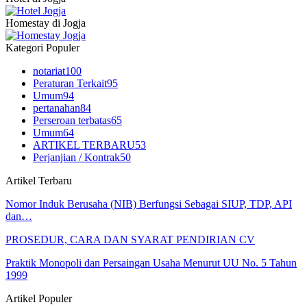
Homestay di Jogja
Kategori Populer
notariat
100
Peraturan Terkait
95
Umum
94
pertanahan
84
Perseroan terbatas
65
Umum
64
ARTIKEL TERBARU
53
Perjanjian / Kontrak
50
Artikel Terbaru
Nomor Induk Berusaha (NIB) Berfungsi Sebagai SIUP, TDP, API
dan…
PROSEDUR, CARA DAN SYARAT PENDIRIAN CV
Praktik Monopoli dan Persaingan Usaha Menurut UU No. 5 Tahun
1999
Artikel Populer