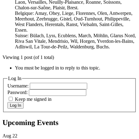
Laon, Versailles, Neuilly-Plaisance, Roanne, Soissons,
Chalon-sur-Saône, Plaisir, Brest.
Belgique: Amay, Ohey, Liege, Florennes, Olen, Antwerpen,
Meerhout, Zeebrugge, Gistel, Oud-Turnhout, Philippeville,
West Flanders, Herentals, Ranst, Vielsalm, Saint-Gilles,
Essen.
Suisse: Bülach, Lyss, Ecublens, March, Möhlin, Glarus Nord,
Riva San Vitale, Mendrisio, Wil, Horgen, Yverdon-les-Bains,
Adliswil, La Tour-de-Peilz, Waldenburg, Buchs.
Viewing 1 post (of 1 total)
You must be logged in to reply to this topic.
Log In
Username:
Password:
Keep me signed in
Log In
Upcoming Events
Aug
22