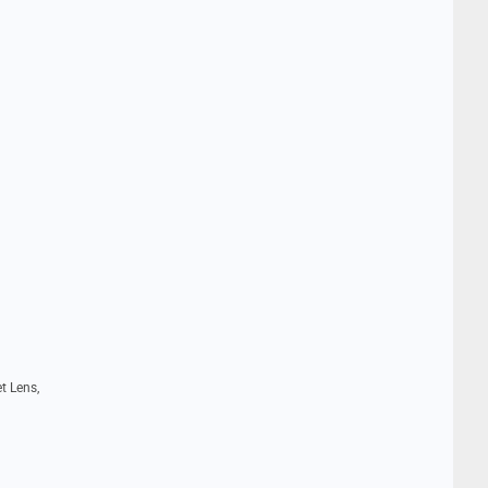
t Lens,