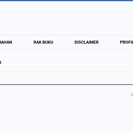
NAHAN
RAK BUKU
DISCLAIMER
PROFI
a
#