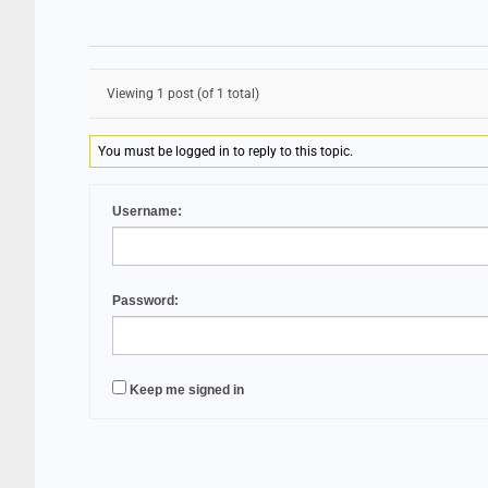
Viewing 1 post (of 1 total)
You must be logged in to reply to this topic.
Username:
Password:
Keep me signed in