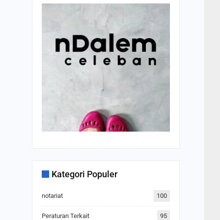
Kategori Populer
notariat
100
Peraturan Terkait
95