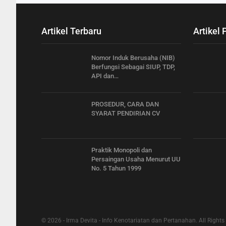
Artikel Terbaru
Artikel 
Nomor Induk Berusaha (NIB)
Berfungsi Sebagai SIUP, TDP,
API dan…
PROSEDUR, CARA DAN
SYARAT PENDIRIAN CV
Praktik Monopoli dan
Persaingan Usaha Menurut UU
No. 5 Tahun 1999
© 2026 - Irma Devita - Info Kenotariatan dan Pertanahan. All Rights