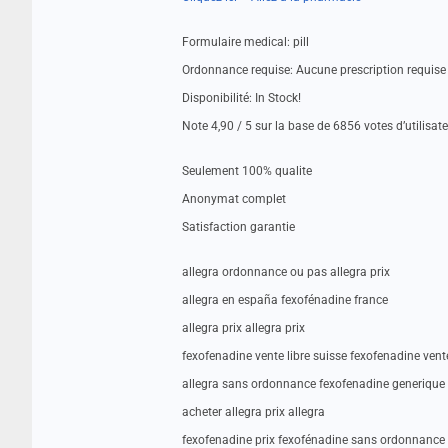
Formulaire medical: pill
Ordonnance requise: Aucune prescription requise
Disponibilité: In Stock!
Note 4,90 / 5 sur la base de 6856 votes d’utilisat
Seulement 100% qualite
Anonymat complet
Satisfaction garantie
allegra ordonnance ou pas allegra prix
allegra en españa fexofénadine france
allegra prix allegra prix
fexofenadine vente libre suisse fexofenadine vente
allegra sans ordonnance fexofenadine generique
acheter allegra prix allegra
fexofenadine prix fexofénadine sans ordonnance