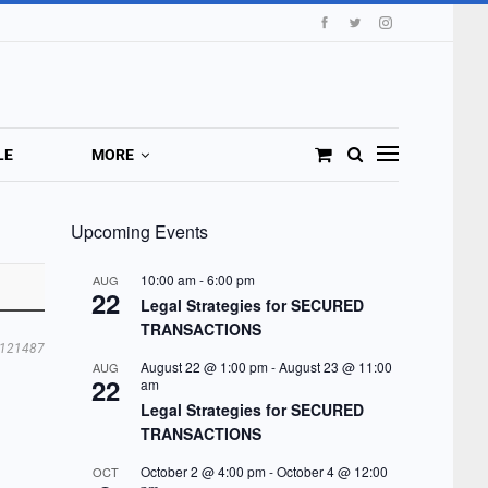
LE
MORE
Upcoming Events
10:00 am
-
6:00 pm
AUG
22
Legal Strategies for SECURED
TRANSACTIONS
121487
August 22 @ 1:00 pm
-
August 23 @ 11:00
AUG
22
am
Legal Strategies for SECURED
TRANSACTIONS
October 2 @ 4:00 pm
-
October 4 @ 12:00
OCT