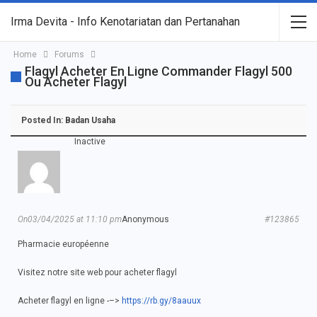
Irma Devita - Info Kenotariatan dan Pertanahan
Home
Forums
Flagyl Acheter En Ligne Commander Flagyl 500
Ou Acheter Flagyl
Posted In:
Badan Usaha
Inactive
On03/04/2025 at 11:10 pm
Anonymous
#123865
Pharmacie européenne
Visitez notre site web pour acheter flagyl
Acheter flagyl en ligne -–>
https://rb.gy/8aauux