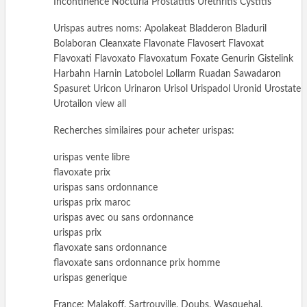
Incontinence Nocturia Prostatitis Urethritis Cystitis
Urispas autres noms: Apolakeat Bladderon Bladuril
Bolaboran Cleanxate Flavonate Flavosert Flavoxat
Flavoxati Flavoxato Flavoxatum Foxate Genurin Gistelink
Harbahn Harnin Latobolel Lollarm Ruadan Sawadaron
Spasuret Uricon Urinaron Urisol Urispadol Uronid Urostate
Urotailon view all
Recherches similaires pour acheter urispas:
urispas vente libre
flavoxate prix
urispas sans ordonnance
urispas prix maroc
urispas avec ou sans ordonnance
urispas prix
flavoxate sans ordonnance
flavoxate sans ordonnance prix homme
urispas generique
France: Malakoff, Sartrouville, Doubs, Wasquehal,