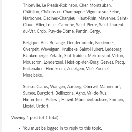
Thionville, Le Plessis-Robinson, Cher, Montauban,
Châtillon, Châlons-en-Champagne, Vigneux-sur-Seine,
Narbonne, Décines-Charpieu, Haut-Rhin, Mayenne, Saint-
Cloud, Allier, Lot-et-Garonne, Saint-Pierre, Saint-Laurent-
du-Var, Croix, Puy-de-Dôme, Pantin, Cergy.
Belgique: Ans, Bullange, Dendermonde, Farciennes,
Overpelt, Wevelgem, Kruibeke, Saint-Hubert, Ledeberg,
Blankenberge, Zelzate, Sint-Truiden, Meix-devant-Virton,
Mouscron, Londerzeel, Heist-op-den-Berg, Gesves, Pecq,
Kortenaken, Hemiksem, Zedelgem, Visé, Zoersel,
Merelbeke.
Suisse: Glarus, Wangen, Aarberg, Oberwil, Männedorf,
Sursee, Burgdorf, Bellinzona, Agno, Val-de-Ruz,
Hinterrhein, Adliswil, Hinwil, Münchenbuchsee, Emmen,
Liestal, Urdorf.
Viewing 1 post (of 1 total)
You must be logged in to reply to this topic.