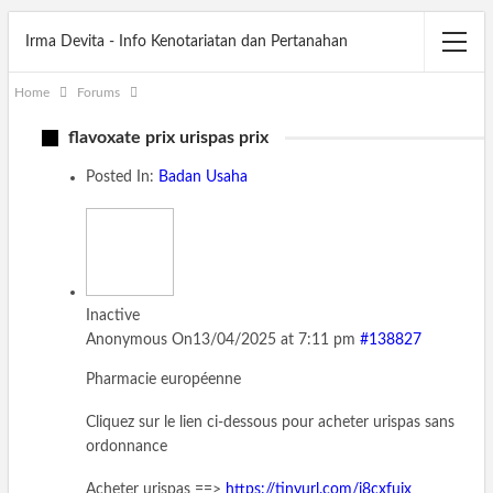
Irma Devita - Info Kenotariatan dan Pertanahan
Home
Forums
flavoxate prix urispas prix
Posted In:
Badan Usaha
Inactive
Anonymous
On13/04/2025 at 7:11 pm
#138827
Pharmacie européenne
Cliquez sur le lien ci-dessous pour acheter urispas sans
ordonnance
Acheter urispas ==>
https://tinyurl.com/j8cxfujx