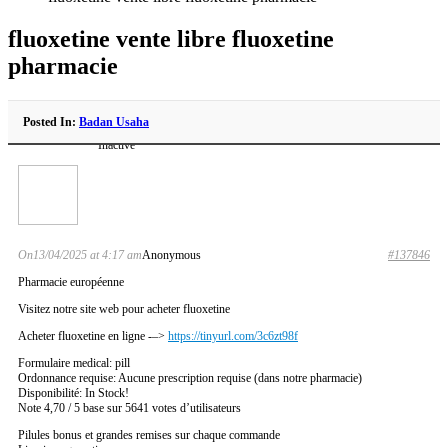
fluoxetine vente libre fluoxetine
pharmacie
Posted In:
Badan Usaha
Inactive
On13/04/2025 at 4:17 am
Anonymous
#137846
Pharmacie européenne
Visitez notre site web pour acheter fluoxetine
Acheter fluoxetine en ligne -–>
https://tinyurl.com/3c6zt98f
Formulaire medical: pill
Ordonnance requise: Aucune prescription requise (dans notre pharmacie)
Disponibilité: In Stock!
Note 4,70 / 5 base sur 5641 votes d’utilisateurs
Pilules bonus et grandes remises sur chaque commande