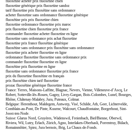
fluoxétine acheter prix fluoxétine chien
fluoxetine générique prix fluoxetine sandoz
tarif fluoxetine prix fluoxétine sans ordonnance
acheter fluoxetine sans ordonnance fluoxetine générique
fluoxétine prix prix fluoxetine chien
fluoxetine ordonnance fluoxetine prix maroc
prix fluoxetine chien fluoxetine prix france
commander fluoxetine acheter fluoxetine en ligne
fluoxetine sans ordonnance prix achat fluoxetine
fluoxetine prix france fluoxétine générique
fluoxétine sans ordonnance prix fluoxétine sans ordonnance
fluoxetine prix acheter fluoxetine en ligne
ordonnance fluoxetine fluoxetine sans ordonnance prix
commander fluoxetine fluoxetine en ligne
fluoxétine prix fluoxetine en ligne
fluoxetine sans ordonnance fluoxetine prix france
prix du fluoxetine fluoxétine en français
prix fluoxétine chien tarif fluoxetine
prozac fluoxétine générique fluoxetine france
France: Yerres, Maisons-Laffitte, Blagnac, Nevers, Vienne, Villeneuve-d’Ascq, Le
Robert, Sotteville-lès-Rouen, Gagny, Livry-Gargan, Bois-Colombes, Lunel, Bourges,
Rhône, Châtenay-Malabry, Jura, Puteaux, Colmar.
Belgique: Herenthout, Maldegem, Antwerp, Visé, Schilde, Ath, Geer, Lichtervelde,
Comblain-au-Pont, De Pinte, Kuurne, Walcourt, Chaudfontaine, Borgerhout, Sint-
Joost-ten-Node.
Suisse: Glarus Nord, Gruyères, Wädenswil, Freienbach, Biel/Bienne, Oberwil,
Riviera, Wil, Lutry, Erlach, Zürich, Agno, Interlaken-Oberhasli, Porrentruy, Bülach,
Romainmôtier, Spiez, Jura bernois, Brig, La Chaux-de-Fonds.