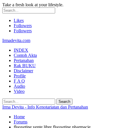
Take a fresh look at your lifestyle.
Likes
Followers
Followers
Irmadevita.com
INDEX
Contoh Akta
Pertanahan
Rak BUKU
Disclaimer
Profile
F A Q
Audio
Video
Irma Devita - Info Kenotariatan dan Pertanahan
Home
Forums
fluoxetine vente libre fluoxetine pharmacie