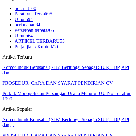
notariat
100
Peraturan Terkait
95
Umum
94
pertanahan
84
Perseroan terbatas
65
Umum
64
ARTIKEL TERBARU
53
Perjanjian / Kontrak
50
Artikel Terbaru
Nomor Induk Berusaha (NIB) Berfungsi Sebagai SIUP, TDP, API
dan…
PROSEDUR, CARA DAN SYARAT PENDIRIAN CV
Praktik Monopoli dan Persaingan Usaha Menurut UU No. 5 Tahun
1999
Artikel Populer
Nomor Induk Berusaha (NIB) Berfungsi Sebagai SIUP, TDP, API
dan…
PROSEDUR, CARA DAN SYARAT PENDIRIAN CV