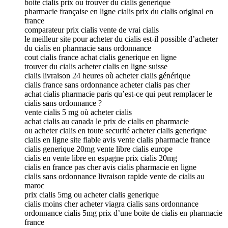
boite cialis prix ou trouver du cialis generique
pharmacie française en ligne cialis prix du cialis original en
france
comparateur prix cialis vente de vrai cialis
le meilleur site pour acheter du cialis est-il possible d’acheter
du cialis en pharmacie sans ordonnance
cout cialis france achat cialis generique en ligne
trouver du cialis acheter cialis en ligne suisse
cialis livraison 24 heures où acheter cialis générique
cialis france sans ordonnance acheter cialis pas cher
achat cialis pharmacie paris qu’est-ce qui peut remplacer le
cialis sans ordonnance ?
vente cialis 5 mg où acheter cialis
achat cialis au canada le prix de cialis en pharmacie
ou acheter cialis en toute securité acheter cialis generique
cialis en ligne site fiable avis vente cialis pharmacie france
cialis generique 20mg vente libre cialis europe
cialis en vente libre en espagne prix cialis 20mg
cialis en france pas cher avis cialis pharmacie en ligne
cialis sans ordonnance livraison rapide vente de cialis au
maroc
prix cialis 5mg ou acheter cialis generique
cialis moins cher acheter viagra cialis sans ordonnance
ordonnance cialis 5mg prix d’une boite de cialis en pharmacie
france