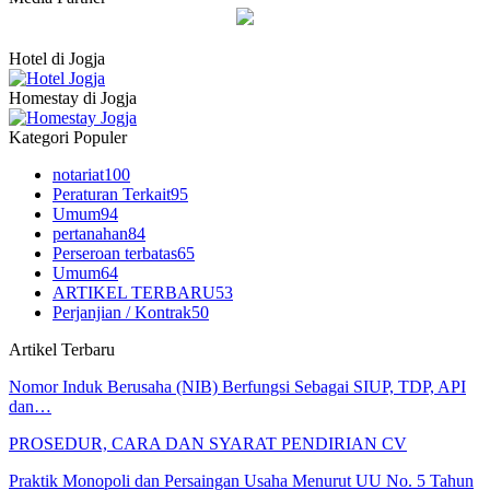
Hotel di Jogja
Homestay di Jogja
Kategori Populer
notariat
100
Peraturan Terkait
95
Umum
94
pertanahan
84
Perseroan terbatas
65
Umum
64
ARTIKEL TERBARU
53
Perjanjian / Kontrak
50
Artikel Terbaru
Nomor Induk Berusaha (NIB) Berfungsi Sebagai SIUP, TDP, API
dan…
PROSEDUR, CARA DAN SYARAT PENDIRIAN CV
Praktik Monopoli dan Persaingan Usaha Menurut UU No. 5 Tahun