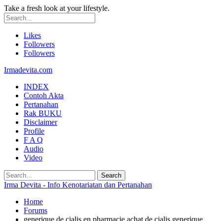
Take a fresh look at your lifestyle.
Likes
Followers
Followers
Irmadevita.com
INDEX
Contoh Akta
Pertanahan
Rak BUKU
Disclaimer
Profile
F A Q
Audio
Video
Irma Devita - Info Kenotariatan dan Pertanahan
Home
Forums
generique de cialis en pharmacie achat de cialis generique