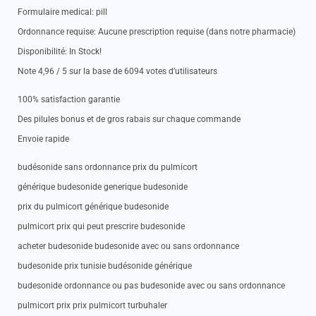
Formulaire medical: pill
Ordonnance requise: Aucune prescription requise (dans notre pharmacie)
Disponibilité: In Stock!
Note 4,96 / 5 sur la base de 6094 votes d’utilisateurs
100% satisfaction garantie
Des pilules bonus et de gros rabais sur chaque commande
Envoie rapide
budésonide sans ordonnance prix du pulmicort
générique budesonide generique budesonide
prix du pulmicort générique budesonide
pulmicort prix qui peut prescrire budesonide
acheter budesonide budesonide avec ou sans ordonnance
budesonide prix tunisie budésonide générique
budesonide ordonnance ou pas budesonide avec ou sans ordonnance
pulmicort prix prix pulmicort turbuhaler