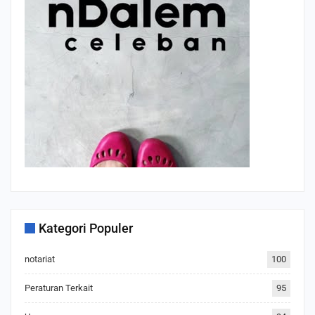
Kategori Populer
notariat
100
Peraturan Terkait
95