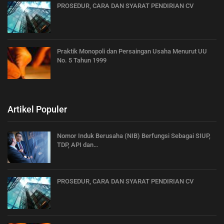
PROSEDUR, CARA DAN SYARAT PENDIRIAN CV
Praktik Monopoli dan Persaingan Usaha Menurut UU
No. 5 Tahun 1999
Artikel Populer
Nomor Induk Berusaha (NIB) Berfungsi Sebagai SIUP,
TDP, API dan…
PROSEDUR, CARA DAN SYARAT PENDIRIAN CV