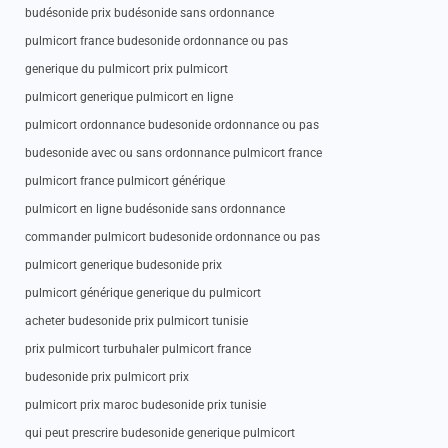
budésonide prix budésonide sans ordonnance
pulmicort france budesonide ordonnance ou pas
generique du pulmicort prix pulmicort
pulmicort generique pulmicort en ligne
pulmicort ordonnance budesonide ordonnance ou pas
budesonide avec ou sans ordonnance pulmicort france
pulmicort france pulmicort générique
pulmicort en ligne budésonide sans ordonnance
commander pulmicort budesonide ordonnance ou pas
pulmicort generique budesonide prix
pulmicort générique generique du pulmicort
acheter budesonide prix pulmicort tunisie
prix pulmicort turbuhaler pulmicort france
budesonide prix pulmicort prix
pulmicort prix maroc budesonide prix tunisie
qui peut prescrire budesonide generique pulmicort