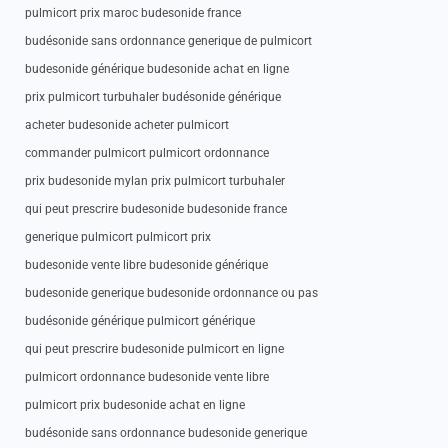
pulmicort prix maroc budesonide france
budésonide sans ordonnance generique de pulmicort
budesonide générique budesonide achat en ligne
prix pulmicort turbuhaler budésonide générique
acheter budesonide acheter pulmicort
commander pulmicort pulmicort ordonnance
prix budesonide mylan prix pulmicort turbuhaler
qui peut prescrire budesonide budesonide france
generique pulmicort pulmicort prix
budesonide vente libre budesonide générique
budesonide generique budesonide ordonnance ou pas
budésonide générique pulmicort générique
qui peut prescrire budesonide pulmicort en ligne
pulmicort ordonnance budesonide vente libre
pulmicort prix budesonide achat en ligne
budésonide sans ordonnance budesonide generique