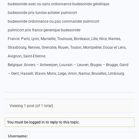
budesonide avec ou sans ordonnance budesonide générique
budesonide prix tunisie acheter pulmicort
budesonide ordonnance ou pas commander pulmicort
pulmicort prix france generique budesonide
France: Paris, Lyon, Marseille, Toulouse, Bordeaux, Lille, Nice, Nantes,
Strasbourg, Rennes, Grenoble, Rouen, Toulon, Montpellier, Douai et Lens,
Avignon, Saint-Etienne.
Belgique: Anvers – Antwerpen, Louvain – Leuven, Bruges – Brugge, Gand
– Gent, Hasselt, Wavre, Mons, Liege, Arlon, Namur, Bruxelles, Limbourg.
Viewing 1 post (of 1 total)
You must be logged in to reply to this topic.
Username: