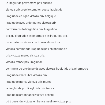
le liraglutide prix victoza prix québec
victoza prix algérie combien coute liraglutide
liraglutide en ligne victoza prix belgique
liraglutide avec ordonnance victoza prix
combien coute liraglutide prix liraglutide
prix du liraglutide en pharmacie le liraglutide prix
ou acheter du victoza où trouver du victoza
victoza commande liraglutide prix en pharmacie
prix victoza maroc victoza prix
victoza france prix liraglutide
comment perdre du poids avec victoza liraglutide prix pharmacie
liraglutide vente libre victoza prix
liraglutide france victoza prix maroc
le liraglutide prix liraglutide prix france
liraglutide ordonnance victoza acheter
où trouver du victoza en france insuline victoza prix