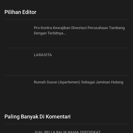
Pilihan Editor
Pro Kontra Kewajiban Divestasi Perusahaan Tambang
Dengan Terbitnya…
LARASITA
Rumah Susun (Apartemen) Sebagai Jaminan Hutang
Paling Banyak Di Komentari
JUAL BELI & BALIK NAMA SERTIFIKAT