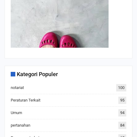
Kategori Populer
notariat
100
Peraturan Terkait
95
Umum
94
pertanahan
84