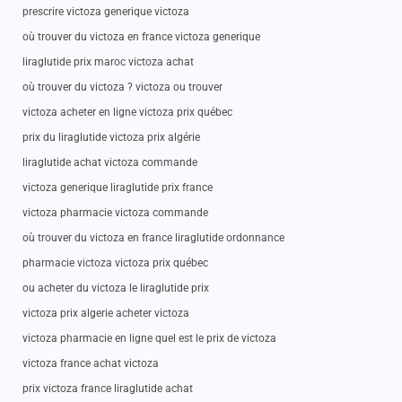
prescrire victoza generique victoza
où trouver du victoza en france victoza generique
liraglutide prix maroc victoza achat
où trouver du victoza ? victoza ou trouver
victoza acheter en ligne victoza prix québec
prix du liraglutide victoza prix algérie
liraglutide achat victoza commande
victoza generique liraglutide prix france
victoza pharmacie victoza commande
où trouver du victoza en france liraglutide ordonnance
pharmacie victoza victoza prix québec
ou acheter du victoza le liraglutide prix
victoza prix algerie acheter victoza
victoza pharmacie en ligne quel est le prix de victoza
victoza france achat victoza
prix victoza france liraglutide achat