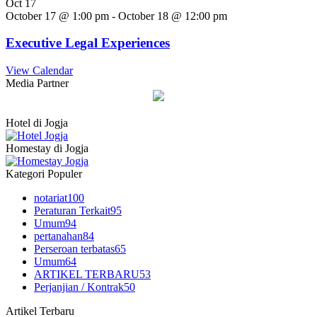
Oct
17
October 17 @ 1:00 pm
-
October 18 @ 12:00 pm
Executive Legal Experiences
View Calendar
Media Partner
Hotel di Jogja
Homestay di Jogja
Kategori Populer
notariat
100
Peraturan Terkait
95
Umum
94
pertanahan
84
Perseroan terbatas
65
Umum
64
ARTIKEL TERBARU
53
Perjanjian / Kontrak
50
Artikel Terbaru