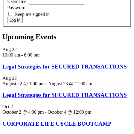
Username:
Password:
Keep me signed in
Log In
Upcoming Events
Aug
22
10:00 am
-
6:00 pm
Legal Strategies for SECURED TRANSACTIONS
Aug
22
August 22 @ 1:00 pm
-
August 23 @ 11:00 am
Legal Strategies for SECURED TRANSACTIONS
Oct
2
October 2 @ 4:00 pm
-
October 4 @ 12:00 pm
CORPORATE LIFE CYCLE BOOTCAMP