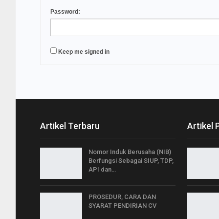
Password:
Keep me signed in
Artikel Terbaru
Artikel 
Nomor Induk Berusaha (NIB)
Berfungsi Sebagai SIUP, TDP,
API dan…
PROSEDUR, CARA DAN
SYARAT PENDIRIAN CV