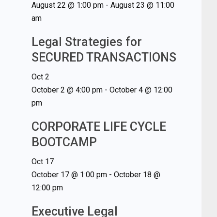
August 22 @ 1:00 pm
-
August 23 @ 11:00
am
Legal Strategies for
SECURED TRANSACTIONS
Oct
2
October 2 @ 4:00 pm
-
October 4 @ 12:00
pm
CORPORATE LIFE CYCLE
BOOTCAMP
Oct
17
October 17 @ 1:00 pm
-
October 18 @
12:00 pm
Executive Legal