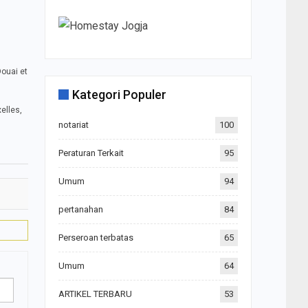
Douai et
Kategori Populer
elles,
notariat
100
Peraturan Terkait
95
Umum
94
pertanahan
84
Perseroan terbatas
65
Umum
64
ARTIKEL TERBARU
53