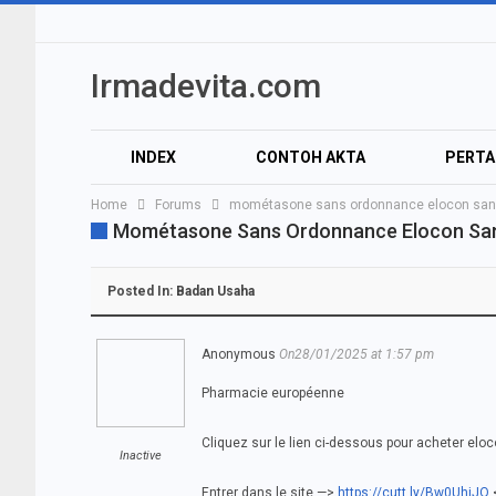
Irmadevita.com
INDEX
CONTOH AKTA
PERT
Home
Forums
mométasone sans ordonnance elocon san
AUDIO
VIDEO
Mométasone Sans Ordonnance Elocon Sa
Posted In:
Badan Usaha
Anonymous
On28/01/2025 at 1:57 pm
Pharmacie européenne
Cliquez sur le lien ci-dessous pour acheter el
Inactive
Entrer dans le site —>
https://cutt.ly/Bw0UhjJQ
<