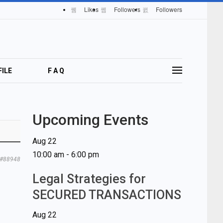
Likes
Followers
Followers
ILE
F A Q
Upcoming Events
Aug
22
10:00 am
-
6:00 pm
#88948
Legal Strategies for
SECURED TRANSACTIONS
Aug
22