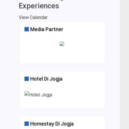
Experiences
View Calendar
Media Partner
Hotel Di Jogja
Homestay Di Jogja