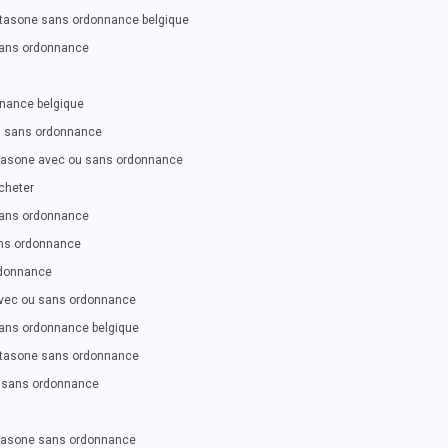
asone sans ordonnance belgique
ans ordonnance
ance belgique
n sans ordonnance
asone avec ou sans ordonnance
cheter
ans ordonnance
ns ordonnance
rdonnance
ec ou sans ordonnance
ns ordonnance belgique
tasone sans ordonnance
 sans ordonnance
asone sans ordonnance