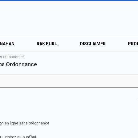
ANAHAN
RAK BUKU
DISCLAIMER
PROF
s ordonnance
ns Ordonnance
ocon en ligne sans ordonnance
— visitez aujourd’hui