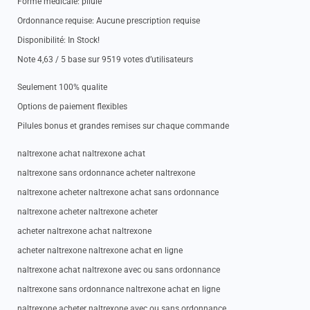
Forme medicale: pilule
Ordonnance requise: Aucune prescription requise
Disponibilité: In Stock!
Note 4,63 / 5 base sur 9519 votes d’utilisateurs
Seulement 100% qualite
Options de paiement flexibles
Pilules bonus et grandes remises sur chaque commande
naltrexone achat naltrexone achat
naltrexone sans ordonnance acheter naltrexone
naltrexone acheter naltrexone achat sans ordonnance
naltrexone acheter naltrexone acheter
acheter naltrexone achat naltrexone
acheter naltrexone naltrexone achat en ligne
naltrexone achat naltrexone avec ou sans ordonnance
naltrexone sans ordonnance naltrexone achat en ligne
naltrexone acheter naltrexone avec ou sans ordonnance