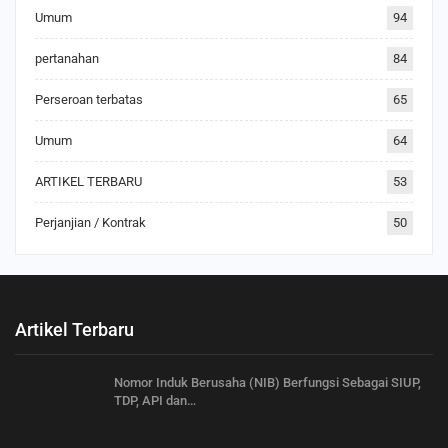
Umum
94
pertanahan
84
Perseroan terbatas
65
Umum
64
ARTIKEL TERBARU
53
Perjanjian / Kontrak
50
Artikel Terbaru
Nomor Induk Berusaha (NIB) Berfungsi Sebagai SIUP,
TDP, API dan…