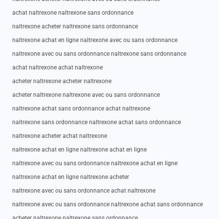
achat naltrexone naltrexone sans ordonnance
naltrexone acheter naltrexone sans ordonnance
naltrexone achat en ligne naltrexone avec ou sans ordonnance
naltrexone avec ou sans ordonnance naltrexone sans ordonnance
achat naltrexone achat naltrexone
acheter naltrexone acheter naltrexone
acheter naltrexone naltrexone avec ou sans ordonnance
naltrexone achat sans ordonnance achat naltrexone
naltrexone sans ordonnance naltrexone achat sans ordonnance
naltrexone acheter achat naltrexone
naltrexone achat en ligne naltrexone achat en ligne
naltrexone avec ou sans ordonnance naltrexone achat en ligne
naltrexone achat en ligne naltrexone acheter
naltrexone avec ou sans ordonnance achat naltrexone
naltrexone avec ou sans ordonnance naltrexone achat sans ordonnance
acheter naltrexone naltrexone sans ordonnance