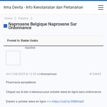
Irma Devita - Info Kenotariatan dan Pertanahan
Home
Forums
Naproxene Belgique Naproxene Sur
Ordonnance
Posted In:
Badan Usaha
Inactive
On11/04/2025 at 12:53 am
Anonymous
#134693
Pharmacie européenne
Cliquez sur le lien ci-dessous pour acheter aleve en ligne sans ordonnance
Etaient a acheter aleve en ligne ==>
https://cutt.ly/3GWmipO