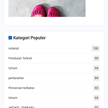
Kategori Populer
notariat
100
Peraturan Terkait
95
Umum
94
pertanahan
84
Perseroan terbatas
65
Umum
64
ARTIKEL TERBARU
53