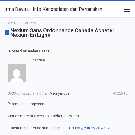
Irma Devita - Info Kenotariatan dan Pertanahan
Home
Forums
Nexium Sans Ordonnance Canada Acheter
Nexium En Ligne
Posted In:
Badan Usaha
Inactive
On03/04/2025 at 9:44 am
Anonymous
#122945
Pharmacie européenne
Visitez notre site web pour acheter nexium
Etaient a acheter nexium en ligne ==>
https://cutt.ly/VGWb0vU