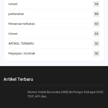
Umum
94
pertanahan
84
Perseroan terbatas
65
Umum
64
ARTIKEL TERBARU
53
Perjanjian / Kontrak
50
Artikel Terbaru
Nomor Induk Berusaha (NIB) Berfungsi Sebagai SIUP,
TDP, API dan…