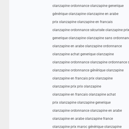
olanzapine ordonnance olanzapine generique
générique olanzapine olanzapine en arabe
prix olanzapine olanzapine en francais
olanzapine ordonnance sécurisée olanzapine pri
generique olanzapine olanzapine sans ordonnan
olanzapine en arabe olanzapine ordonnance
olanzapine achat generique olanzapine
olanzapine ordonnance olanzapine ordonnance s
olanzapine ordonnance générique olanzapine
olanzapine en francais prix olanzapine
olanzapine prix prix olanzapine
olanzapine en francais olanzapine achat
prix olanzapine olanzapine generique
olanzapine ordonnance olanzapine en arabe
olanzapine en arabe olanzapine france
olanzapine prix maroc générique olanzapine