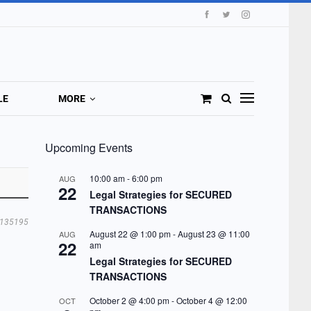
LE
MORE
Upcoming Events
10:00 am
-
6:00 pm
AUG
22
Legal Strategies for SECURED
TRANSACTIONS
135195
August 22 @ 1:00 pm
-
August 23 @ 11:00
AUG
22
am
Legal Strategies for SECURED
TRANSACTIONS
October 2 @ 4:00 pm
-
October 4 @ 12:00
OCT