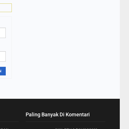
N
Paling Banyak Di Komentari