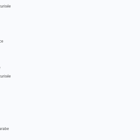
urisée
ce
e
urisée
arabe