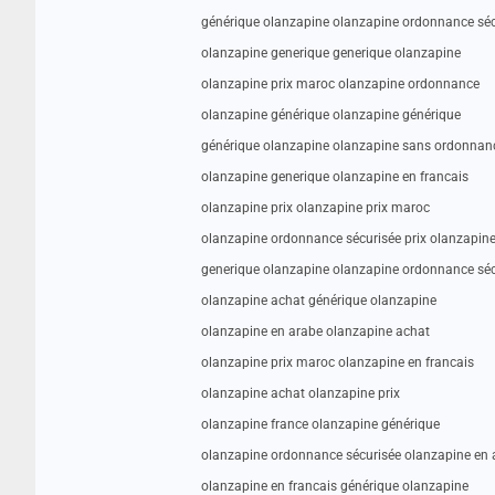
générique olanzapine olanzapine ordonnance séc
olanzapine generique generique olanzapine
olanzapine prix maroc olanzapine ordonnance
olanzapine générique olanzapine générique
générique olanzapine olanzapine sans ordonnan
olanzapine generique olanzapine en francais
olanzapine prix olanzapine prix maroc
olanzapine ordonnance sécurisée prix olanzapin
generique olanzapine olanzapine ordonnance séc
olanzapine achat générique olanzapine
olanzapine en arabe olanzapine achat
olanzapine prix maroc olanzapine en francais
olanzapine achat olanzapine prix
olanzapine france olanzapine générique
olanzapine ordonnance sécurisée olanzapine en 
olanzapine en francais générique olanzapine