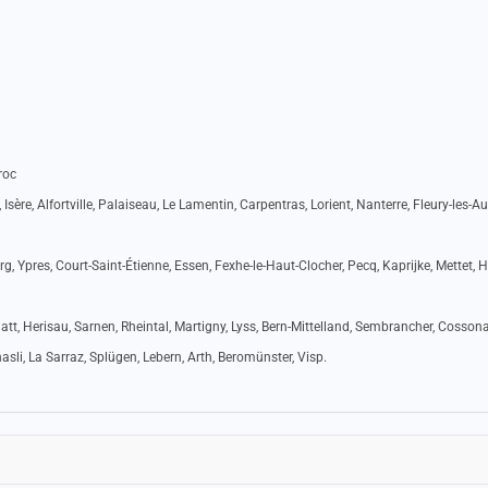
roc
 Isère, Alfortville, Palaiseau, Le Lamentin, Carpentras, Lorient, Nanterre, Fleury-les-Au
g, Ypres, Court-Saint-Étienne, Essen, Fexhe-le-Haut-Clocher, Pecq, Kaprijke, Mettet, H
tt, Herisau, Sarnen, Rheintal, Martigny, Lyss, Bern-Mittelland, Sembrancher, Cossona
sli, La Sarraz, Splügen, Lebern, Arth, Beromünster, Visp.