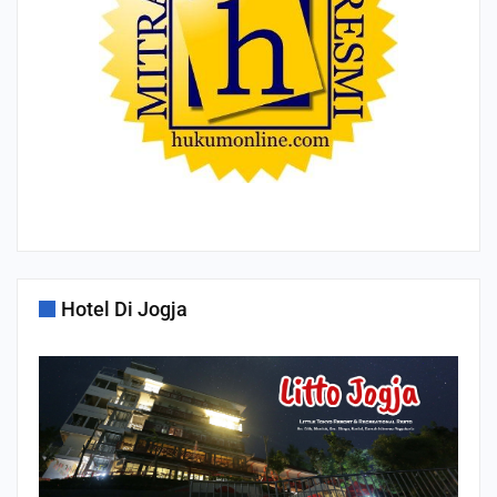
Hotel Di Jogja