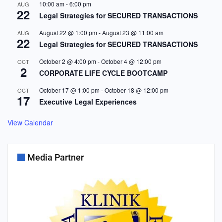
10:00 am
-
6:00 pm
AUG
22
Legal Strategies for SECURED TRANSACTIONS
August 22 @ 1:00 pm
-
August 23 @ 11:00 am
AUG
22
Legal Strategies for SECURED TRANSACTIONS
October 2 @ 4:00 pm
-
October 4 @ 12:00 pm
OCT
2
CORPORATE LIFE CYCLE BOOTCAMP
October 17 @ 1:00 pm
-
October 18 @ 12:00 pm
OCT
17
Executive Legal Experiences
View Calendar
Media Partner