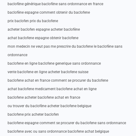
baclofène générique baclofène sans ordonnance en france
baclofène espagne comment obtenir du baclofene
prix baclofen prix du baclofene
acheter baclofen espagne acheter baclofène
achat baclofene espagne obtenir baclofene
mon medecin ne veut pas me prescrire du baclofene le baclofène sans
ordonnance
baclofene en ligne baclofene generique sans ordonnance
vente baclofene en ligne acheter baclofene suisse
baclofene achat en france comment se procurer du baclofene
achat baclofene medicament baclofene achat en ligne
baclofene acheter baclofene achat en france
ou trouver du baclofène acheter baclofene belgique
baclofene prix acheter baclofen
baclofene espagne comment se procurer du baclofene sans ordonnance
baclofene avec ou sans ordonnance baclofene achat belgique