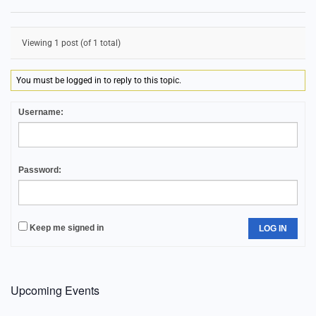
Viewing 1 post (of 1 total)
You must be logged in to reply to this topic.
Username:
Password:
Keep me signed in
LOG IN
Upcoming Events