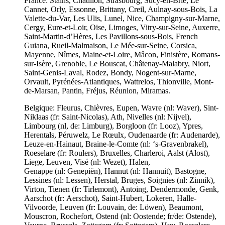
France: Stains, Châtillon, Strasbourg, Sucy-en-Brie, Le
Cannet, Orly, Essonne, Brittany, Creil, Aulnay-sous-Bois, La
Valette-du-Var, Les Ulis, Lunel, Nice, Champigny-sur-Marne,
Cergy, Eure-et-Loir, Oise, Limoges, Vitry-sur-Seine, Auxerre,
Saint-Martin-d’Hères, Les Pavillons-sous-Bois, French
Guiana, Rueil-Malmaison, Le Mée-sur-Seine, Corsica,
Mayenne, Nîmes, Maine-et-Loire, Mâcon, Finistère, Romans-
sur-Isère, Grenoble, Le Bouscat, Châtenay-Malabry, Niort,
Saint-Genis-Laval, Rodez, Bondy, Nogent-sur-Marne,
Orvault, Pyrénées-Atlantiques, Wattrelos, Thionville, Mont-
de-Marsan, Pantin, Fréjus, Réunion, Miramas.
Belgique: Fleurus, Chièvres, Eupen, Wavre (nl: Waver), Sint-
Niklaas (fr: Saint-Nicolas), Ath, Nivelles (nl: Nijvel),
Limbourg (nl, de: Limburg), Borgloon (fr: Looz), Ypres,
Herentals, Péruwelz, Le Rœulx, Oudenaarde (fr: Audenarde),
Leuze-en-Hainaut, Braine-le-Comte (nl: ‘s-Gravenbrakel),
Roeselare (fr: Roulers), Bruxelles, Charleroi, Aalst (Alost),
Liege, Leuven, Visé (nl: Wezet), Halen,
Genappe (nl: Genepiën), Hannut (nl: Hannuit), Bastogne,
Lessines (nl: Lessen), Herstal, Bruges, Soignies (nl: Zinnik),
Virton, Tienen (fr: Tirlemont), Antoing, Dendermonde, Genk,
Aarschot (fr: Aerschot), Saint-Hubert, Lokeren, Halle-
Vilvoorde, Leuven (fr: Louvain, de: Löwen), Beaumont,
Mouscron, Rochefort, Ostend (nl: Oostende; fr/de: Ostende),