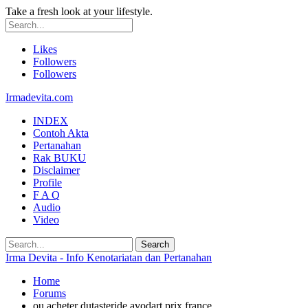
Take a fresh look at your lifestyle.
Likes
Followers
Followers
Irmadevita.com
INDEX
Contoh Akta
Pertanahan
Rak BUKU
Disclaimer
Profile
F A Q
Audio
Video
Irma Devita - Info Kenotariatan dan Pertanahan
Home
Forums
ou acheter dutasteride avodart prix france