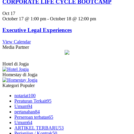
CORPORATE LIFE CYCLE BOOTCAMP
Oct
17
October 17 @ 1:00 pm
-
October 18 @ 12:00 pm
Executive Legal Experiences
View Calendar
Media Partner
Hotel di Jogja
Homestay di Jogja
Kategori Populer
notariat
100
Peraturan Terkait
95
Umum
94
pertanahan
84
Perseroan terbatas
65
Umum
64
ARTIKEL TERBARU
53
Perjanjian / Kontrak
50