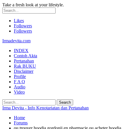
Take a fresh look at your lifestyle.
Likes
Followers
Followers
Irmadevita.com
INDEX
Contoh Akta
Pertanahan
Rak BUKU
Disclaimer
Profile
F A Q
Audio
Video
Irma Devita - Info Kenotariatan dan Pertanahan
Home
Forums
ou trouver hoodia gordonii en pharmacie ou acheter hoodia