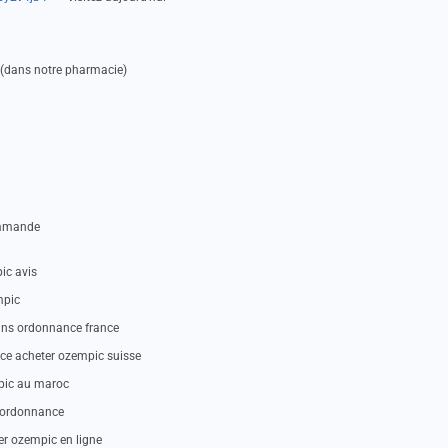
e (dans notre pharmacie)
ommande
ic avis
mpic
ans ordonnance france
e acheter ozempic suisse
pic au maroc
s ordonnance
er ozempic en ligne