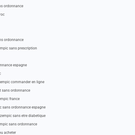
ans ordonnance
roc
ans ordonnance
mpic sans prescription
onnance espagne
c
zempic commander en ligne
t sans ordonnance
empic france
ic sans ordonnance espagne
empic sans etre diabetique
zempic sans ordonnance
ou acheter