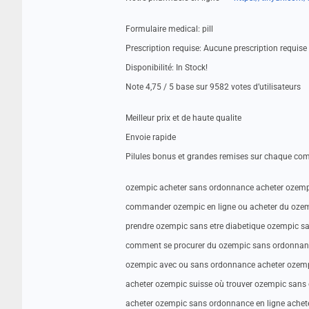
Formulaire medical: pill
Prescription requise: Aucune prescription requis
Disponibilité: In Stock!
Note 4,75 / 5 base sur 9582 votes d’utilisateurs
Meilleur prix et de haute qualite
Envoie rapide
Pilules bonus et grandes remises sur chaque c
ozempic acheter sans ordonnance acheter ozemp
commander ozempic en ligne ou acheter du oze
prendre ozempic sans etre diabetique ozempic s
comment se procurer du ozempic sans ordonnanc
ozempic avec ou sans ordonnance acheter ozem
acheter ozempic suisse où trouver ozempic san
acheter ozempic sans ordonnance en ligne achet