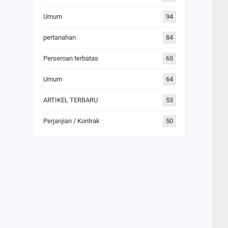
Umum
94
pertanahan
84
Perseroan terbatas
65
Umum
64
ARTIKEL TERBARU
53
Perjanjian / Kontrak
50