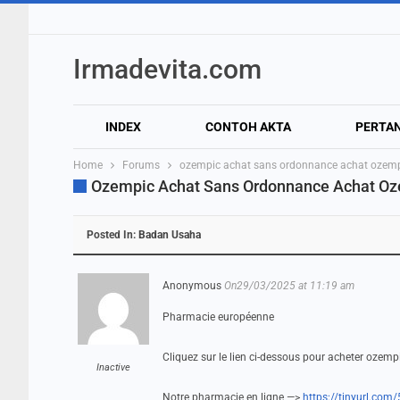
Irmadevita.com
INDEX
CONTOH AKTA
PERTA
Home
Forums
ozempic achat sans ordonnance achat ozempi
Ozempic Achat Sans Ordonnance Achat Oz
Posted In:
Badan Usaha
Anonymous
On29/03/2025 at 11:19 am
Pharmacie européenne
Cliquez sur le lien ci-dessous pour acheter ozem
Inactive
Notre pharmacie en ligne —>
https://tinyurl.com