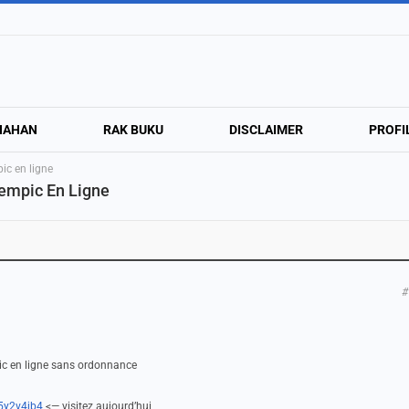
NAHAN
RAK BUKU
DISCLAIMER
PROFI
c en ligne
empic En Ligne
#
pic en ligne sans ordonnance
/5y2v4jb4
<— visitez aujourd’hui