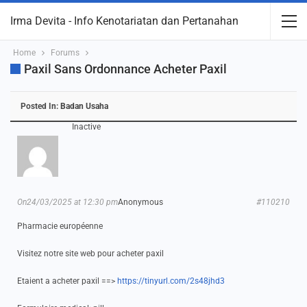
Irma Devita - Info Kenotariatan dan Pertanahan
Home
Forums
Paxil Sans Ordonnance Acheter Paxil
Posted In:
Badan Usaha
Inactive
On24/03/2025 at 12:30 pm
Anonymous
#110210
Pharmacie européenne
Visitez notre site web pour acheter paxil
Etaient a acheter paxil ==>
https://tinyurl.com/2s48jhd3