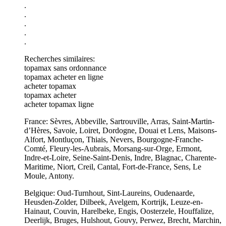
.
.
.
.
.
Recherches similaires:
topamax sans ordonnance
topamax acheter en ligne
acheter topamax
topamax acheter
acheter topamax ligne
France: Sèvres, Abbeville, Sartrouville, Arras, Saint-Martin-
d’Hères, Savoie, Loiret, Dordogne, Douai et Lens, Maisons-
Alfort, Montluçon, Thiais, Nevers, Bourgogne-Franche-
Comté, Fleury-les-Aubrais, Morsang-sur-Orge, Ermont,
Indre-et-Loire, Seine-Saint-Denis, Indre, Blagnac, Charente-
Maritime, Niort, Creil, Cantal, Fort-de-France, Sens, Le
Moule, Antony.
Belgique: Oud-Turnhout, Sint-Laureins, Oudenaarde,
Heusden-Zolder, Dilbeek, Avelgem, Kortrijk, Leuze-en-
Hainaut, Couvin, Harelbeke, Engis, Oosterzele, Houffalize,
Deerlijk, Bruges, Hulshout, Gouvy, Perwez, Brecht, Marchin,