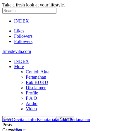
Take a fresh look at your lifestyle.
INDEX
Likes
Followers
Followers
Irmadevita.com
INDEX
More
Contoh Akta
Pertanahan
Rak BUKU
Disclaimer
Profile
F A Q
Audio
Video
Irma Devita - Info Kenotariatan dan Pertanahan
Posts
Home
Categories