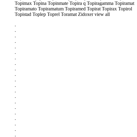
Topimax Topina Topinmate Topira q Topiragamma Topiramat
Topiramato Topiramatum Topiramed Topirat Topirax Topirol
Topistad Toplep Toprel Toramat Zidoxer view all
.
.
.
.
.
.
.
.
.
.
.
.
.
.
.
.
.
.
.
.
.