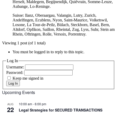
Herselt, Maldegem, Begijnendijk, Quiévrain, Somme-Leuze,
Aubange, Lo-Reninge.
Suisse: Ilanz, Oberaargau, Valangin, Lutry, Zurich,
Andelfingen, Ecublens, Nyon, Saint-Maurice, Volketswil,
Losone, La Tour-de-Peilz, Bülach, Steckborn, Basel, Bern,
Altdorf, Opfikon, Saillon, Rheintal, Zug, Lyss, Suhr, Stein am
Rhein, Oftringen, Rolle, Versoix, Porrentruy.
Viewing 1 post (of 1 total)
You must be logged in to reply to this topic.
Log In
Username:
Password:
Keep me signed in
Log In
Upcoming Events
10:00 am
-
6:00 pm
AUG
22
Legal Strategies for SECURED TRANSACTIONS