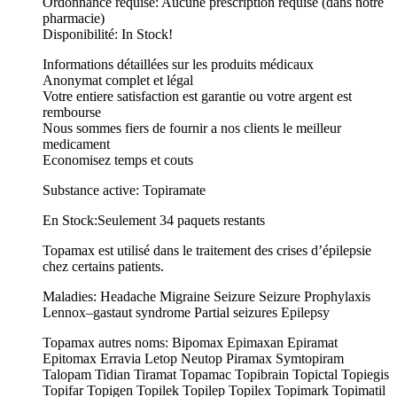
Ordonnance requise: Aucune prescription requise (dans notre
pharmacie)
Disponibilité: In Stock!
Informations détaillées sur les produits médicaux
Anonymat complet et légal
Votre entiere satisfaction est garantie ou votre argent est
rembourse
Nous sommes fiers de fournir a nos clients le meilleur
medicament
Economisez temps et couts
Substance active: Topiramate
En Stock:Seulement 34 paquets restants
Topamax est utilisé dans le traitement des crises d’épilepsie
chez certains patients.
Maladies: Headache Migraine Seizure Seizure Prophylaxis
Lennox–gastaut syndrome Partial seizures Epilepsy
Topamax autres noms: Bipomax Epimaxan Epiramat
Epitomax Erravia Letop Neutop Piramax Symtopiram
Talopam Tidian Tiramat Topamac Topibrain Topictal Topiegis
Topifar Topigen Topilek Topilep Topilex Topimark Topimatil