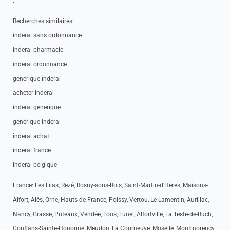
.
Recherches similaires:
inderal sans ordonnance
inderal pharmacie
inderal ordonnance
generique inderal
acheter inderal
inderal generique
générique inderal
inderal achat
inderal france
inderal belgique
France: Les Lilas, Rezé, Rosny-sous-Bois, Saint-Martin-d’Hères, Maisons-
Alfort, Alès, Orne, Hauts-de-France, Poissy, Vertou, Le Lamentin, Aurillac,
Nancy, Grasse, Puteaux, Vendée, Loos, Lunel, Alfortville, La Teste-de-Buch,
Conflans-Sainte-Honorine, Meudon, La Courneuve, Moselle, Montmorency,