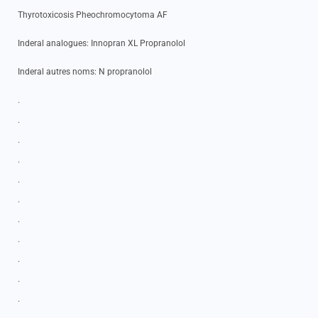
Thyrotoxicosis Pheochromocytoma AF
Inderal analogues: Innopran XL Propranolol
Inderal autres noms: N propranolol
.
.
.
.
.
.
.
.
.
.
.