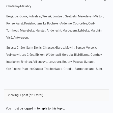
Châtenay-Malabry.
Belgique: Gooik, Rotselaar, Wervik, Lontzen, Geetbets, Meix-devant-Virton,
Ronse, Aalst, Kruishoutem, La Roche-en-Ardenne, Courcelles, Oud-
Turnhout, Meulebeke, Herstal, Anderlecht, Maldegem, Lebbeke, Marchin,
Visé, Antwerpen.
Suisse: Châtel-Saint-Denis, Chiasso, Glarus, Meyrin, Sursee, Versoix,
Volketswil, Les Clées, Ebikon, Wädenswil, Gordola, Biel/Bienne, Conthey,
Interlaken, Rheinau, Villeneuve, Lenzburg, Boudry, Peseux, Uznach,
Greifensee, Plan-les-Ouates, Trachselwald, Croglio, Sarganserland, Suhr.
Viewing 1 post (of 1 total)
You must be logged in to reply to this topic.