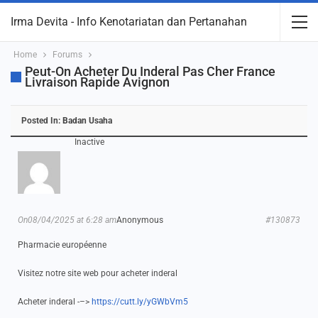
Irma Devita - Info Kenotariatan dan Pertanahan
Home
Forums
Peut-On Acheter Du Inderal Pas Cher France
Livraison Rapide Avignon
Posted In:
Badan Usaha
Inactive
On08/04/2025 at 6:28 am
Anonymous
#130873
Pharmacie européenne
Visitez notre site web pour acheter inderal
Acheter inderal -–>
https://cutt.ly/yGWbVm5