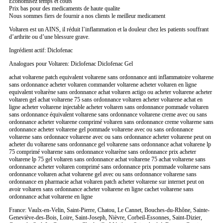
Economisez temps et couts
Prix bas pour des medicaments de haute qualite
Nous sommes fiers de fournir a nos clients le meilleur medicament
Voltaren est un AINS, il réduit l’inflammation et la douleur chez les patients souffrant
d’arthrite ou d’une blessure grave.
Ingrédient actif: Diclofenac
Analogues pour Voltaren: Diclofenac Diclofenac Gel
achat voltarene patch equivalent voltarene sans ordonnance anti inflammatoire voltarene
sans ordonnance acheter voltaren commander voltarene acheter voltaren en ligne
equivalent voltarène sans ordonnance achat voltaren actigo ou acheter voltarene acheter
voltaren gel achat voltarene 75 sans ordonnance voltaren acheter voltarene achat en
ligne acheter voltarene injectable acheter voltaren sans ordonnance pommade voltaren
sans ordonnance équivalent voltarene sans ordonnance voltarene creme avec ou sans
ordonnance acheter voltarene comprimé voltaren sans ordonnance creme voltarene sans
ordonnance acheter voltarene gel pommade voltarene avec ou sans ordonnance
voltarene sans ordonnace voltarene avec ou sans ordonnance acheter voltarene peut on
acheter du voltarene sans ordonnance gel voltarene sans ordonnance achat voltarene lp
75 comprimé voltarene sans ordonnance voltarène sans ordonnance prix acheter
voltarene lp 75 gel voltaren sans ordonnance achat voltarene 75 achat voltarene sans
ordonnance acheter voltaren comprimé sans ordonnance prix pommade voltarene sans
ordonnance voltaren achat voltarene gel avec ou sans ordonnance voltarene sans
ordonnance en pharmacie achat voltaren patch acheter voltarene sur internet peut on
avoir voltaren sans ordonnance acheter voltarene en ligne cachet voltarene sans
ordonnance achat voltarene en ligne
France: Vaulx-en-Velin, Saint-Pierre, Chatou, Le Cannet, Bouches-du-Rhône, Sainte-
Geneviève-des-Bois, Loire, Saint-Joseph, Nièvre, Corbeil-Essonnes, Saint-Dizier,