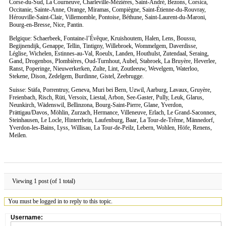
Corse-du-Sud, La Courneuve, Charleville-Mézières, Saint-André, Bezons, Corsica,
Occitanie, Sainte-Anne, Orange, Miramas, Compiègne, Saint-Étienne-du-Rouvray,
Hérouville-Saint-Clair, Villemomble, Pontoise, Béthune, Saint-Laurent-du-Maroni,
Bourg-en-Bresse, Nice, Pantin.
Belgique: Schaerbeek, Fontaine-l’Évêque, Kruishoutem, Halen, Lens, Boussu,
Begijnendijk, Genappe, Tellin, Tintigny, Willebroek, Wommelgem, Daverdisse,
Léglise, Wichelen, Estinnes-au-Val, Roeulx, Landen, Houthulst, Zutendaal, Seraing,
Gand, Drogenbos, Plombières, Oud-Turnhout, Aubel, Stabroek, La Bruyère, Heverlee,
Ranst, Poperinge, Nieuwerkerken, Zulte, Lint, Zoutleeuw, Wevelgem, Waterloo,
Stekene, Dison, Zedelgem, Burdinne, Gistel, Zeebrugge.
Suisse: Stäfa, Porrentruy, Geneva, Muri bei Bern, Uzwil, Aarburg, Lavaux, Gruyère,
Freienbach, Risch, Rüti, Versoix, Liestal, Arbon, See-Gaster, Pully, Leuk, Glarus,
Neunkirch, Wädenswil, Bellinzona, Bourg-Saint-Pierre, Glane, Yverdon,
Prättigau/Davos, Möhlin, Zurzach, Hermance, Villeneuve, Erlach, Le Grand-Saconnex,
Steinhausen, Le Locle, Hinterrhein, Laufenburg, Baar, La Tour-de-Trême, Männedorf,
Yverdon-les-Bains, Lyss, Willisau, La Tour-de-Peilz, Lebern, Wohlen, Höfe, Renens,
Meilen.
Viewing 1 post (of 1 total)
You must be logged in to reply to this topic.
Username: