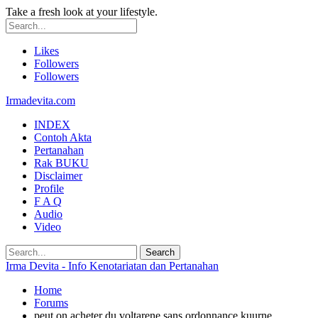
Take a fresh look at your lifestyle.
Likes
Followers
Followers
Irmadevita.com
INDEX
Contoh Akta
Pertanahan
Rak BUKU
Disclaimer
Profile
F A Q
Audio
Video
Irma Devita - Info Kenotariatan dan Pertanahan
Home
Forums
peut on acheter du voltarene sans ordonnance kuurne