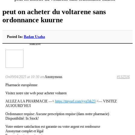
peut on acheter du voltarene sans
ordonnance kuurne
Posted In:
Badan Usaha
Inactive
On09/04/2025 at 10:30 am
Anonymous
#132516
Pharmacie européenne
Visitez notre site web pour acheter voltaren
ALLEZ A LA PHARMACIE —>
https://tinyurl.com/yyn5tk23
<— VISITEZ
AUJOURD’HUI
Ordonnance requise: Aucune prescription requise (dans notre pharmacie)
Disponibilité: In Stock!
Votre entiere satisfaction est garantie ou votre argent est rembourse
Anonymat complet et légal