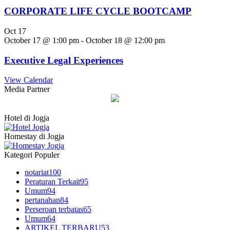
CORPORATE LIFE CYCLE BOOTCAMP
Oct
17
October 17 @ 1:00 pm
-
October 18 @ 12:00 pm
Executive Legal Experiences
View Calendar
Media Partner
Hotel di Jogja
Homestay di Jogja
Kategori Populer
notariat
100
Peraturan Terkait
95
Umum
94
pertanahan
84
Perseroan terbatas
65
Umum
64
ARTIKEL TERBARU
53