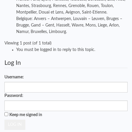
Nantes, Strasbourg, Rennes, Grenoble, Rouen, Toulon,
Montpellier, Douai et Lens, Avignon, Saint-Etienne.
Belgique: Anvers – Antwerpen, Louvain – Leuven, Bruges –
Brugge, Gand – Gent, Hasselt, Wavre, Mons, Liege, Arlon,
Namur, Bruxelles, Limbourg.
Viewing 1 post (of 1 total)
You must be logged in to reply to this topic.
Log In
Username:
Password:
Keep me signed in
LOG IN