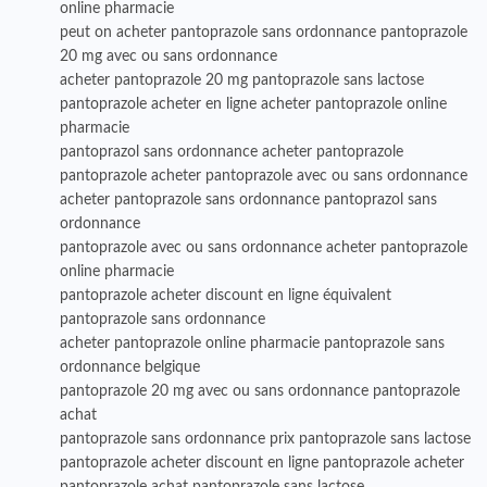
online pharmacie
peut on acheter pantoprazole sans ordonnance pantoprazole
20 mg avec ou sans ordonnance
acheter pantoprazole 20 mg pantoprazole sans lactose
pantoprazole acheter en ligne acheter pantoprazole online
pharmacie
pantoprazol sans ordonnance acheter pantoprazole
pantoprazole acheter pantoprazole avec ou sans ordonnance
acheter pantoprazole sans ordonnance pantoprazol sans
ordonnance
pantoprazole avec ou sans ordonnance acheter pantoprazole
online pharmacie
pantoprazole acheter discount en ligne équivalent
pantoprazole sans ordonnance
acheter pantoprazole online pharmacie pantoprazole sans
ordonnance belgique
pantoprazole 20 mg avec ou sans ordonnance pantoprazole
achat
pantoprazole sans ordonnance prix pantoprazole sans lactose
pantoprazole acheter discount en ligne pantoprazole acheter