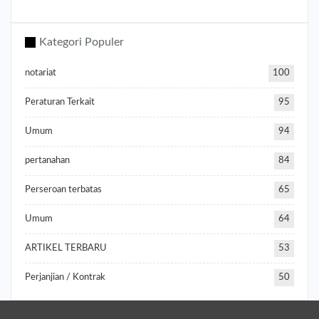
Kategori Populer
notariat
100
Peraturan Terkait
95
Umum
94
pertanahan
84
Perseroan terbatas
65
Umum
64
ARTIKEL TERBARU
53
Perjanjian / Kontrak
50