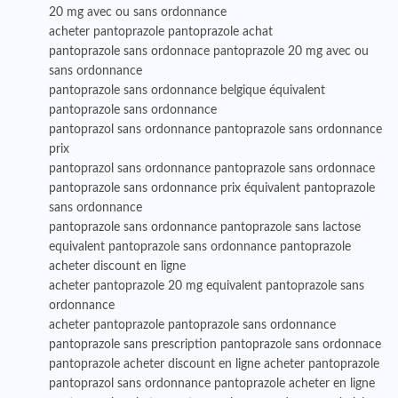
20 mg avec ou sans ordonnance
acheter pantoprazole pantoprazole achat
pantoprazole sans ordonnace pantoprazole 20 mg avec ou
sans ordonnance
pantoprazole sans ordonnance belgique équivalent
pantoprazole sans ordonnance
pantoprazol sans ordonnance pantoprazole sans ordonnance
prix
pantoprazol sans ordonnance pantoprazole sans ordonnace
pantoprazole sans ordonnance prix équivalent pantoprazole
sans ordonnance
pantoprazole sans ordonnance pantoprazole sans lactose
equivalent pantoprazole sans ordonnance pantoprazole
acheter discount en ligne
acheter pantoprazole 20 mg equivalent pantoprazole sans
ordonnance
acheter pantoprazole pantoprazole sans ordonnance
pantoprazole sans prescription pantoprazole sans ordonnace
pantoprazole acheter discount en ligne acheter pantoprazole
pantoprazol sans ordonnance pantoprazole acheter en ligne