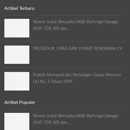
Artikel Terbaru
Nomor Induk Berusaha (NIB) Berfungsi Sebagai
SIUP, TDP, API dan…
PROSEDUR, CARA DAN SYARAT PENDIRIAN CV
Praktik Monopoli dan Persaingan Usaha Menurut
UU No. 5 Tahun 1999
Artikel Populer
Nomor Induk Berusaha (NIB) Berfungsi Sebagai
SIUP, TDP, API dan…