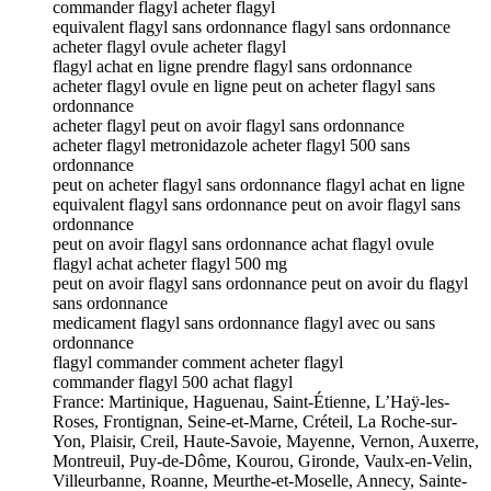
commander flagyl acheter flagyl
equivalent flagyl sans ordonnance flagyl sans ordonnance
acheter flagyl ovule acheter flagyl
flagyl achat en ligne prendre flagyl sans ordonnance
acheter flagyl ovule en ligne peut on acheter flagyl sans
ordonnance
acheter flagyl peut on avoir flagyl sans ordonnance
acheter flagyl metronidazole acheter flagyl 500 sans
ordonnance
peut on acheter flagyl sans ordonnance flagyl achat en ligne
equivalent flagyl sans ordonnance peut on avoir flagyl sans
ordonnance
peut on avoir flagyl sans ordonnance achat flagyl ovule
flagyl achat acheter flagyl 500 mg
peut on avoir flagyl sans ordonnance peut on avoir du flagyl
sans ordonnance
medicament flagyl sans ordonnance flagyl avec ou sans
ordonnance
flagyl commander comment acheter flagyl
commander flagyl 500 achat flagyl
France: Martinique, Haguenau, Saint-Étienne, L’Haÿ-les-
Roses, Frontignan, Seine-et-Marne, Créteil, La Roche-sur-
Yon, Plaisir, Creil, Haute-Savoie, Mayenne, Vernon, Auxerre,
Montreuil, Puy-de-Dôme, Kourou, Gironde, Vaulx-en-Velin,
Villeurbanne, Roanne, Meurthe-et-Moselle, Annecy, Sainte-