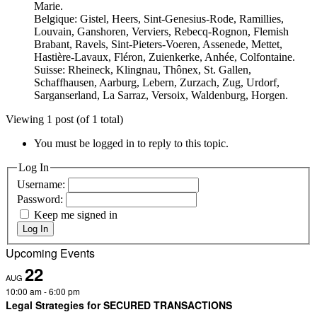
Marie.
Belgique: Gistel, Heers, Sint-Genesius-Rode, Ramillies,
Louvain, Ganshoren, Verviers, Rebecq-Rognon, Flemish
Brabant, Ravels, Sint-Pieters-Voeren, Assenede, Mettet,
Hastière-Lavaux, Fléron, Zuienkerke, Anhée, Colfontaine.
Suisse: Rheineck, Klingnau, Thônex, St. Gallen,
Schaffhausen, Aarburg, Lebern, Zurzach, Zug, Urdorf,
Sarganserland, La Sarraz, Versoix, Waldenburg, Horgen.
Viewing 1 post (of 1 total)
You must be logged in to reply to this topic.
Log In
Username:
Password:
Keep me signed in
Log In
Upcoming Events
22
AUG
10:00 am
-
6:00 pm
Legal Strategies for SECURED TRANSACTIONS