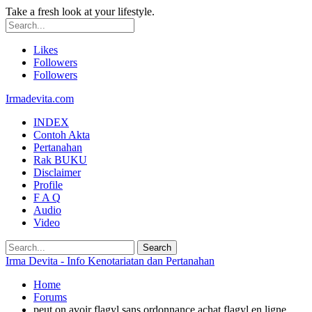
Take a fresh look at your lifestyle.
Likes
Followers
Followers
Irmadevita.com
INDEX
Contoh Akta
Pertanahan
Rak BUKU
Disclaimer
Profile
F A Q
Audio
Video
Irma Devita - Info Kenotariatan dan Pertanahan
Home
Forums
peut on avoir flagyl sans ordonnance achat flagyl en ligne