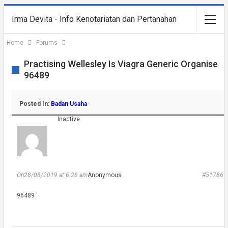
Irma Devita - Info Kenotariatan dan Pertanahan
Home
Forums
Practising Wellesley Is Viagra Generic Organise
96489
Posted In:
Badan Usaha
Inactive
On28/08/2019 at 6:28 am
Anonymous
#51786
96489