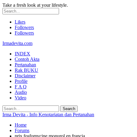
Take a fresh look at your lifestyle.
Likes
Followers
Followers
Irmadevita.com
INDEX
Contoh Akta
Pertanahan
Rak BUKU
Disclaimer
Profile
F A Q
Audio
Video
Irma Devita - Info Kenotariatan dan Pertanahan
Home
Forums
prix fosfomycine monurol en francia