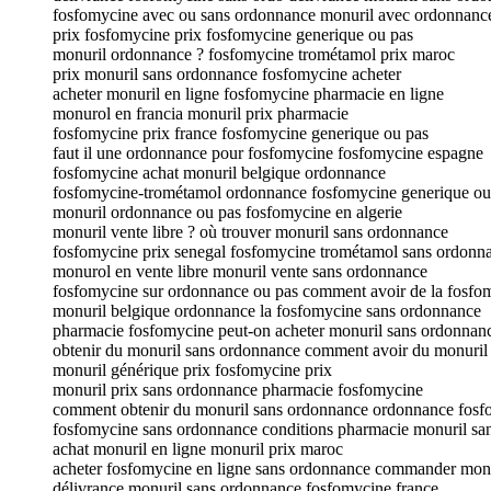
fosfomycine avec ou sans ordonnance monuril avec ordonnanc
prix fosfomycine prix fosfomycine generique ou pas
monuril ordonnance ? fosfomycine trométamol prix maroc
prix monuril sans ordonnance fosfomycine acheter
acheter monuril en ligne fosfomycine pharmacie en ligne
monurol en francia monuril prix pharmacie
fosfomycine prix france fosfomycine generique ou pas
faut il une ordonnance pour fosfomycine fosfomycine espagne
fosfomycine achat monuril belgique ordonnance
fosfomycine-trométamol ordonnance fosfomycine generique ou
monuril ordonnance ou pas fosfomycine en algerie
monuril vente libre ? où trouver monuril sans ordonnance
fosfomycine prix senegal fosfomycine trométamol sans ordonn
monurol en vente libre monuril vente sans ordonnance
fosfomycine sur ordonnance ou pas comment avoir de la fosfo
monuril belgique ordonnance la fosfomycine sans ordonnance
pharmacie fosfomycine peut-on acheter monuril sans ordonnan
obtenir du monuril sans ordonnance comment avoir du monuril
monuril générique prix fosfomycine prix
monuril prix sans ordonnance pharmacie fosfomycine
comment obtenir du monuril sans ordonnance ordonnance fosf
fosfomycine sans ordonnance conditions pharmacie monuril sa
achat monuril en ligne monuril prix maroc
acheter fosfomycine en ligne sans ordonnance commander monur
délivrance monuril sans ordonnance fosfomycine france