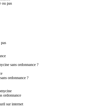
e ou pas
 pas
ance
mycine sans ordonnance ?
ce
 sans ordonnance ?
omycine
ns ordonnance
il sur internet