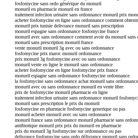
fosfomycine sans ordo générique du monuril
monuril en pharmacie monuril en france
traitement infection urinaire sans ordonnance monuril prix monu
acheter fosfomycine en ligne sans ordonnance comment obteni
monuril prix tunisie delivrance monuril sans prescription
monuril espagne sans ordonnance fosfomycine france
monuril avec sans ordonnance comment avoir du monuril sans
monuril sans prescription monuril france
vente monuril monuril 3g avec ou sans ordonnance
fosfomycine prix maroc monuril ordonnance
prix monuril 3g fosfomycine avec ou sans ordonnance
monuril vente en ligne le monuril sans ordonnance
acheter fosfomycine en ligne fosfomycine prix france
monuril espagne sans ordonnance fosfomycine ordonnance
la fosfomycine sans ordonnance achat monuril sans ordonnanc
monuril avec ou sans ordonnance monuril en vente libre
prix de fosfomycine monuril pharmacie en ligne
traitement infection urinaire sans ordonnance monuril fosfomy
monuril sans prescription le prix du monuril
fosfomycine en pharmacie fosfomycine generique ou pas
monuril acheter monuril avec ou sans ordonnance
monuril france sans ordonnance monuril pharmacie sans ordon
antibiotique monuril prix prix du monuril en pharmacie
prix du monuril 3g fosfomycine sur ordonnance ou pas
delivrance fosfomycine sans ordo délivrance monuril sans ord