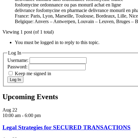
fosfomycine ordonnance ou pas monuril achat en ligne
delivrance fosfomycine en pharmacie delivrance monuril en ph
France: Paris, Lyon, Marseille, Toulouse, Bordeaux, Lille, Nic
Belgique: Anvers – Antwerpen, Louvain – Leuven, Bruges – B
Viewing 1 post (of 1 total)
You must be logged in to reply to this topic.
Log In
Username:
Password:
Keep me signed in
Log In
Upcoming Events
Aug
22
10:00 am
-
6:00 pm
Legal Strategies for SECURED TRANSACTIONS