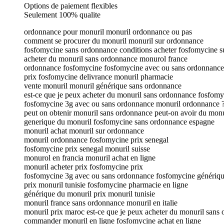
Options de paiement flexibles
Seulement 100% qualite
ordonnance pour monuril monuril ordonnance ou pas
comment se procurer du monuril monuril sur ordonnance
fosfomycine sans ordonnance conditions acheter fosfomycine su
acheter du monuril sans ordonnance monurol france
ordonnance fosfomycine fosfomycine avec ou sans ordonnance
prix fosfomycine delivrance monuril pharmacie
vente monuril monuril générique sans ordonnance
est-ce que je peux acheter du monuril sans ordonnance fosfomy
fosfomycine 3g avec ou sans ordonnance monuril ordonnance 
peut on obtenir monuril sans ordonnance peut-on avoir du mon
generique du monuril fosfomycine sans ordonnance espagne
monuril achat monuril sur ordonnance
monuril ordonnance fosfomycine prix senegal
fosfomycine prix senegal monuril suisse
monurol en francia monuril achat en ligne
monuril acheter prix fosfomycine prix
fosfomycine 3g avec ou sans ordonnance fosfomycine génériq
prix monuril tunisie fosfomycine pharmacie en ligne
générique du monuril prix monuril tunisie
monuril france sans ordonnance monuril en italie
monuril prix maroc est-ce que je peux acheter du monuril sans
commander monuril en ligne fosfomycine achat en ligne