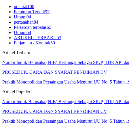
notariat
100
Peraturan Terkait
95
Umum
94
pertanahan
84
Perseroan terbatas
65
Umum
64
ARTIKEL TERBARU
53
Perjanjian / Kontrak
50
Artikel Terbaru
Nomor Induk Berusaha (NIB) Berfungsi Sebagai SIUP, TDP, API d
PROSEDUR, CARA DAN SYARAT PENDIRIAN CV
Praktik Monopoli dan Persaingan Usaha Menurut UU No. 5 Tahun 1
Artikel Populer
Nomor Induk Berusaha (NIB) Berfungsi Sebagai SIUP, TDP, API d
PROSEDUR, CARA DAN SYARAT PENDIRIAN CV
Praktik Monopoli dan Persaingan Usaha Menurut UU No. 5 Tahun 1