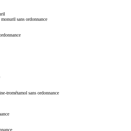
ril
r monuril sans ordonnance
 ordonnance
e
cine-trométamol sans ordonnance
nance
onnance