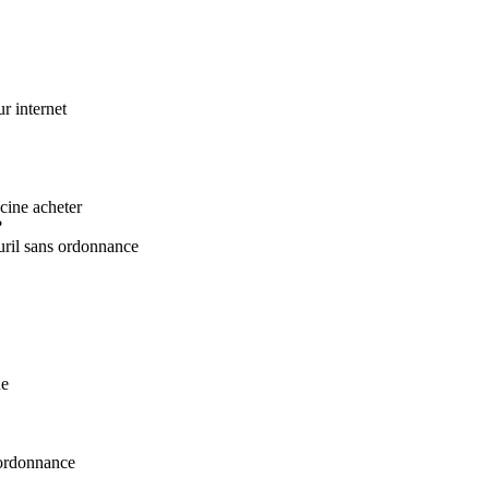
r internet
cine acheter
?
uril sans ordonnance
ue
 ordonnance