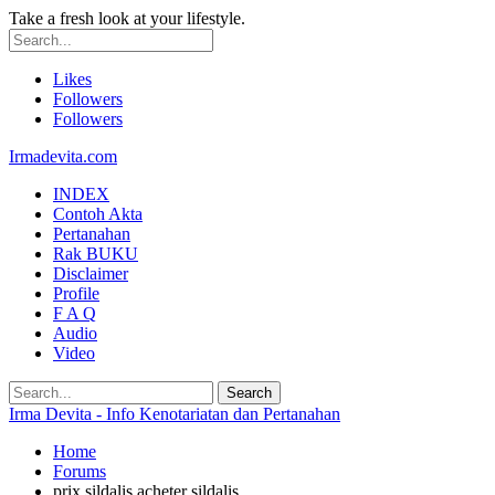
Take a fresh look at your lifestyle.
Likes
Followers
Followers
Irmadevita.com
INDEX
Contoh Akta
Pertanahan
Rak BUKU
Disclaimer
Profile
F A Q
Audio
Video
Irma Devita - Info Kenotariatan dan Pertanahan
Home
Forums
prix sildalis acheter sildalis