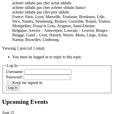
acheter sildalis pas cher achat sildalis
acheter sildalis pas cher acheter sildalis france
acheter sildalis pas cher prix sildalis
France: Paris, Lyon, Marseille, Toulouse, Bordeaux, Lille,
Nice, Nantes, Strasbourg, Rennes, Grenoble, Rouen, Toulon,
Montpellier, Douai et Lens, Avignon, Saint-Etienne.
Belgique: Anvers – Antwerpen, Louvain – Leuven, Bruges –
Brugge, Gand – Gent, Hasselt, Wavre, Mons, Liege, Arlon,
Namur, Bruxelles, Limbourg.
Viewing 1 post (of 1 total)
You must be logged in to reply to this topic.
Log In
Username:
Password:
Keep me signed in
Log In
Upcoming Events
Aug
22