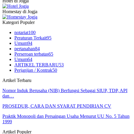
Hotel di Jogja
Homestay di Jogja
Kategori Populer
notariat
100
Peraturan Terkait
95
Umum
94
pertanahan
84
Perseroan terbatas
65
Umum
64
ARTIKEL TERBARU
53
Perjanjian / Kontrak
50
Artikel Terbaru
Nomor Induk Berusaha (NIB) Berfungsi Sebagai SIUP, TDP, API
dan…
PROSEDUR, CARA DAN SYARAT PENDIRIAN CV
Praktik Monopoli dan Persaingan Usaha Menurut UU No. 5 Tahun
1999
Artikel Populer