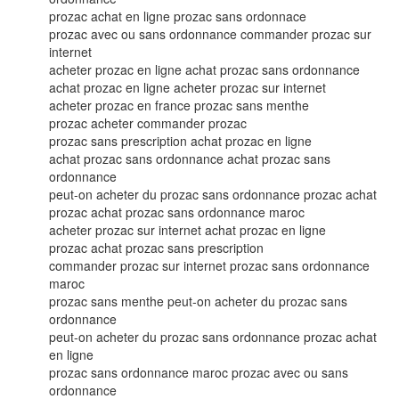
prozac achat en ligne prozac sans ordonnace
prozac avec ou sans ordonnance commander prozac sur
internet
acheter prozac en ligne achat prozac sans ordonnance
achat prozac en ligne acheter prozac sur internet
acheter prozac en france prozac sans menthe
prozac acheter commander prozac
prozac sans prescription achat prozac en ligne
achat prozac sans ordonnance achat prozac sans
ordonnance
peut-on acheter du prozac sans ordonnance prozac achat
prozac achat prozac sans ordonnance maroc
acheter prozac sur internet achat prozac en ligne
prozac achat prozac sans prescription
commander prozac sur internet prozac sans ordonnance
maroc
prozac sans menthe peut-on acheter du prozac sans
ordonnance
peut-on acheter du prozac sans ordonnance prozac achat
en ligne
prozac sans ordonnance maroc prozac avec ou sans
ordonnance