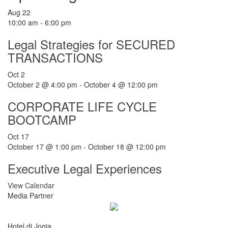
Aug
22
10:00 am
-
6:00 pm
Legal Strategies for SECURED
TRANSACTIONS
Oct
2
October 2 @ 4:00 pm
-
October 4 @ 12:00 pm
CORPORATE LIFE CYCLE
BOOTCAMP
Oct
17
October 17 @ 1:00 pm
-
October 18 @ 12:00 pm
Executive Legal Experiences
View Calendar
Media Partner
Hotel di Jogja