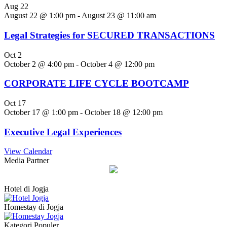
Aug
22
August 22 @ 1:00 pm
-
August 23 @ 11:00 am
Legal Strategies for SECURED TRANSACTIONS
Oct
2
October 2 @ 4:00 pm
-
October 4 @ 12:00 pm
CORPORATE LIFE CYCLE BOOTCAMP
Oct
17
October 17 @ 1:00 pm
-
October 18 @ 12:00 pm
Executive Legal Experiences
View Calendar
Media Partner
Hotel di Jogja
Homestay di Jogja
Kategori Populer