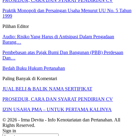
PROSEDUR, CARA DAN SYARAT PENDIRIAN CV
Praktik Monopoli dan Persaingan Usaha Menurut UU No. 5 Tahun
1999
Pilihan Editor
Audio: Risiko Yang Harus di Antisipasi Dalam Pengadaan
Barang…
Pembebasan atas Pajak Bumi Dan Bangunan (PBB) Perdesaan
Dan…
Bedah Buku Hukum Pertanahan
Paling Banyak di Komentari
JUAL BELI & BALIK NAMA SERTIFIKAT
PROSEDUR, CARA DAN SYARAT PENDIRIAN CV
IZIN USAHA PMA – UNTUK PERTAMA KALINYA
© 2026 - Irma Devita - Info Kenotariatan dan Pertanahan. All
Rights Reserved.
Sign in