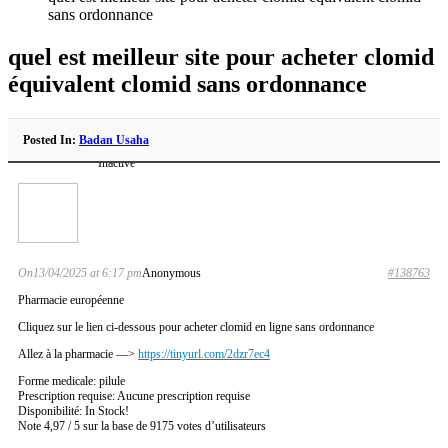
sans ordonnance
quel est meilleur site pour acheter clomid
équivalent clomid sans ordonnance
Posted In:
Badan Usaha
Inactive
On13/04/2025 at 6:17 pm
Anonymous
#138763
Pharmacie européenne
Cliquez sur le lien ci-dessous pour acheter clomid en ligne sans ordonnance
Allez à la pharmacie —>
https://tinyurl.com/2dzr7ec4
Forme medicale: pilule
Prescription requise: Aucune prescription requise
Disponibilité: In Stock!
Note 4,97 / 5 sur la base de 9175 votes d’utilisateurs