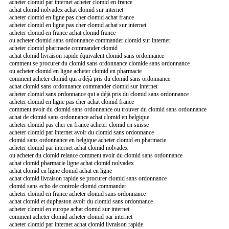
acheter clomid par internet acheter clomid en france
achat clomid nolvadex achat clomid sur internet
acheter clomid en ligne pas cher clomid achat france
acheter clomid en ligne pas cher clomid achat sur internet
acheter clomid en france achat clomid france
ou acheter clomid sans ordonnance commander clomid sur internet
acheter clomid pharmacie commander clomid
achat clomid livraison rapide équivalent clomid sans ordonnance
comment se procurer du clomid sans ordonnance clomide sans ordonnance
ou acheter clomid en ligne acheter clomid en pharmacie
comment acheter clomid qui a déjà pris du clomid sans ordonnance
achat clomid sans ordonnance commander clomid sur internet
acheter clomid sans ordonnance qui a déjà pris du clomid sans ordonnance
acheter clomid en ligne pas cher achat clomid france
comment avoir du clomid sans ordonnance ou trouver du clomid sans ordonnance
achat de clomid sans ordonnance achat clomid en belgique
acheter clomid pas cher en france acheter clomid en suisse
acheter clomid par internet avoir du clomid sans ordonnance
clomid sans ordonnance en belgique acheter clomid en pharmacie
acheter clomid par internet achat clomid nolvadex
ou acheter du clomid relance comment avoir du clomid sans ordonnance
achat clomid pharmacie ligne achat clomid nolvadex
achat clomid en ligne clomid achat en ligne
achat clomid livraison rapide se procurer clomid sans ordonnance
clomid sans echo de controle clomid commander
acheter clomid en france acheter clomid sans ordonnance
achat clomid et duphaston avoir du clomid sans ordonnance
acheter clomid en europe achat clomid sur internet
comment acheter clomid acheter clomid par internet
acheter clomid par internet achat clomid livraison rapide