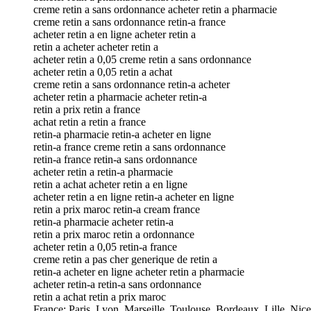
creme retin a sans ordonnance acheter retin a pharmacie
creme retin a sans ordonnance retin-a france
acheter retin a en ligne acheter retin a
retin a acheter acheter retin a
acheter retin a 0,05 creme retin a sans ordonnance
acheter retin a 0,05 retin a achat
creme retin a sans ordonnance retin-a acheter
acheter retin a pharmacie acheter retin-a
retin a prix retin a france
achat retin a retin a france
retin-a pharmacie retin-a acheter en ligne
retin-a france creme retin a sans ordonnance
retin-a france retin-a sans ordonnance
acheter retin a retin-a pharmacie
retin a achat acheter retin a en ligne
acheter retin a en ligne retin-a acheter en ligne
retin a prix maroc retin-a cream france
retin-a pharmacie acheter retin-a
retin a prix maroc retin a ordonnance
acheter retin a 0,05 retin-a france
creme retin a pas cher generique de retin a
retin-a acheter en ligne acheter retin a pharmacie
acheter retin-a retin-a sans ordonnance
retin a achat retin a prix maroc
France: Paris, Lyon, Marseille, Toulouse, Bordeaux, Lille, Nic