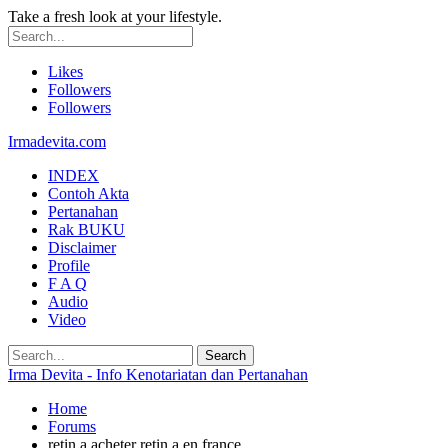
Take a fresh look at your lifestyle.
Likes
Followers
Followers
Irmadevita.com
INDEX
Contoh Akta
Pertanahan
Rak BUKU
Disclaimer
Profile
F A Q
Audio
Video
Irma Devita - Info Kenotariatan dan Pertanahan
Home
Forums
retin a acheter retin a en france