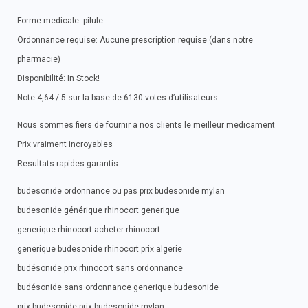
Forme medicale: pilule
Ordonnance requise: Aucune prescription requise (dans notre
pharmacie)
Disponibilité: In Stock!
Note 4,64 / 5 sur la base de 6130 votes d’utilisateurs
Nous sommes fiers de fournir a nos clients le meilleur medicament
Prix vraiment incroyables
Resultats rapides garantis
budesonide ordonnance ou pas prix budesonide mylan
budesonide générique rhinocort generique
generique rhinocort acheter rhinocort
generique budesonide rhinocort prix algerie
budésonide prix rhinocort sans ordonnance
budésonide sans ordonnance generique budesonide
prix budesonide prix budesonide mylan