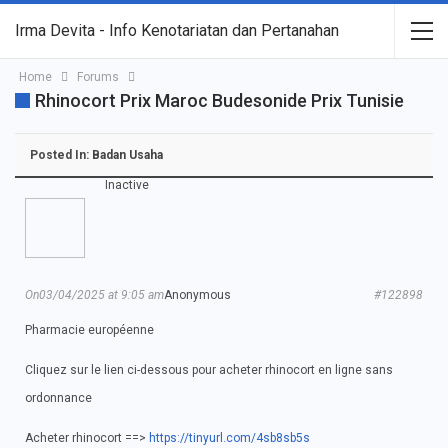
Irma Devita - Info Kenotariatan dan Pertanahan
Home
Forums
Rhinocort Prix Maroc Budesonide Prix Tunisie
Posted In:
Badan Usaha
Inactive
On03/04/2025 at 9:05 am
Anonymous
#122898
Pharmacie européenne
Cliquez sur le lien ci-dessous pour acheter rhinocort en ligne sans
ordonnance
Acheter rhinocort ==>
https://tinyurl.com/4sb8sb5s