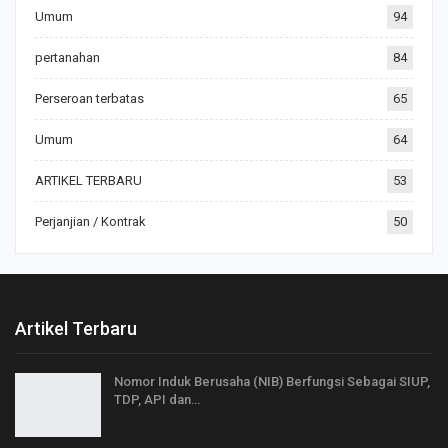
Umum
94
pertanahan
84
Perseroan terbatas
65
Umum
64
ARTIKEL TERBARU
53
Perjanjian / Kontrak
50
Artikel Terbaru
Nomor Induk Berusaha (NIB) Berfungsi Sebagai SIUP,
TDP, API dan…