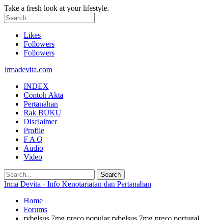
Take a fresh look at your lifestyle.
Likes
Followers
Followers
Irmadevita.com
INDEX
Contoh Akta
Pertanahan
Rak BUKU
Disclaimer
Profile
F A Q
Audio
Video
Irma Devita - Info Kenotariatan dan Pertanahan
Home
Forums
rybelsus 7mg preço popular rybelsus 7mg preço portugal