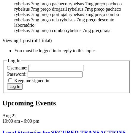
rybelsus 7mg preço pacheco rybelsus 7mg preço pacheco
rybelsus 7mg preço drogasil rybelsus 7mg preço pacheco
rybelsus 7mg preço portugal rybelsus 7mg preço combo
rybelsus 7mg preço raia rybelsus 7mg preço desconto
laboratório
rybelsus 7mg preço combo rybelsus 7mg preço raia
Viewing 1 post (of 1 total)
You must be logged in to reply to this topic.
Log In
Username:
Password:
Keep me signed in
Log In
Upcoming Events
Aug
22
10:00 am
-
6:00 pm
Legal Strategies for SECURED TRANSACTIONS