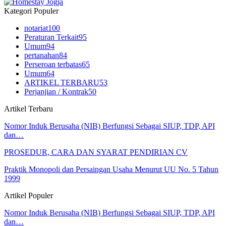
Kategori Populer
notariat
100
Peraturan Terkait
95
Umum
94
pertanahan
84
Perseroan terbatas
65
Umum
64
ARTIKEL TERBARU
53
Perjanjian / Kontrak
50
Artikel Terbaru
Nomor Induk Berusaha (NIB) Berfungsi Sebagai SIUP, TDP, API
dan…
PROSEDUR, CARA DAN SYARAT PENDIRIAN CV
Praktik Monopoli dan Persaingan Usaha Menurut UU No. 5 Tahun
1999
Artikel Populer
Nomor Induk Berusaha (NIB) Berfungsi Sebagai SIUP, TDP, API
dan…