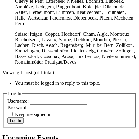
Quévy-le-Petit, Etterbeek, Nivelles, Lochristi, Lubbeek,
Amblève, Ledegem, Buggenhout, Koksijde, Diksmuide,
Aalter, Herbeumont, Lummen, Beauvechain, Houthalen,
Halle, Aartselaar, Farciennes, Diepenbeek, Pittem, Mechelen,
Perre.
Suisse: Ittigen, Coppet, Hochdorf, Cham, Aigle, Montreux,
Bischofszell, Lavaux, Sarine, Dietikon, Moudon, Plessur,
Lachen, Risch, Aesch, Regensberg, Muri bei Bern, Zollikon,
Kreuzlingen, Diessenhofen, Lichtensteig, Gruyère, Zofingen,
Bassersdorf, Cossonay, Arosa, Jura bernois, Niedersimmental,
Romainmôtier, Prättigau/Davos.
Viewing 1 post (of 1 total)
You must be logged in to reply to this topic.
Log In
Username:
Password:
Keep me signed in
Log In
Upcoming Events