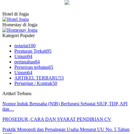
Hotel di Jogja
Homestay di Jogja
Kategori Populer
notariat
100
Peraturan Terkait
95
Umum
94
pertanahan
84
Perseroan terbatas
65
Umum
64
ARTIKEL TERBARU
53
Perjanjian / Kontrak
50
Artikel Terbaru
Nomor Induk Berusaha (NIB) Berfungsi Sebagai SIUP, TDP, API
dan…
PROSEDUR, CARA DAN SYARAT PENDIRIAN CV
Praktik Monopoli dan Persaingan Usaha Menurut UU No. 5 Tahun