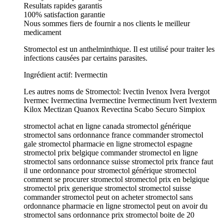
Resultats rapides garantis
100% satisfaction garantie
Nous sommes fiers de fournir a nos clients le meilleur
medicament
Stromectol est un anthelminthique. Il est utilisé pour traiter les
infections causées par certains parasites.
Ingrédient actif: Ivermectin
Les autres noms de Stromectol: Ivectin Ivenox Ivera Ivergot
Ivermec Ivermectina Ivermectine Ivermectinum Ivert Ivexterm
Kilox Mectizan Quanox Revectina Scabo Securo Simpiox
stromectol achat en ligne canada stromectol générique
stromectol sans ordonnance france commander stromectol
gale stromectol pharmacie en ligne stromectol espagne
stromectol prix belgique commander stromectol en ligne
stromectol sans ordonnance suisse stromectol prix france faut
il une ordonnance pour stromectol générique stromectol
comment se procurer stromectol stromectol prix en belgique
stromectol prix generique stromectol stromectol suisse
commander stromectol peut on acheter stromectol sans
ordonnance pharmacie en ligne stromectol peut on avoir du
stromectol sans ordonnance prix stromectol boite de 20