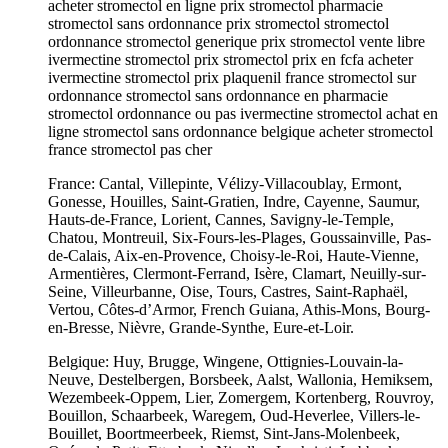
acheter stromectol en ligne prix stromectol pharmacie
stromectol sans ordonnance prix stromectol stromectol
ordonnance stromectol generique prix stromectol vente libre
ivermectine stromectol prix stromectol prix en fcfa acheter
ivermectine stromectol prix plaquenil france stromectol sur
ordonnance stromectol sans ordonnance en pharmacie
stromectol ordonnance ou pas ivermectine stromectol achat en
ligne stromectol sans ordonnance belgique acheter stromectol
france stromectol pas cher
France: Cantal, Villepinte, Vélizy-Villacoublay, Ermont,
Gonesse, Houilles, Saint-Gratien, Indre, Cayenne, Saumur,
Hauts-de-France, Lorient, Cannes, Savigny-le-Temple,
Chatou, Montreuil, Six-Fours-les-Plages, Goussainville, Pas-
de-Calais, Aix-en-Provence, Choisy-le-Roi, Haute-Vienne,
Armentières, Clermont-Ferrand, Isère, Clamart, Neuilly-sur-
Seine, Villeurbanne, Oise, Tours, Castres, Saint-Raphaël,
Vertou, Côtes-d’Armor, French Guiana, Athis-Mons, Bourg-
en-Bresse, Nièvre, Grande-Synthe, Eure-et-Loir.
Belgique: Huy, Brugge, Wingene, Ottignies-Louvain-la-
Neuve, Destelbergen, Borsbeek, Aalst, Wallonia, Hemiksem,
Wezembeek-Oppem, Lier, Zomergem, Kortenberg, Rouvroy,
Bouillon, Schaarbeek, Waregem, Oud-Heverlee, Villers-le-
Bouillet, Boortmeerbeek, Riemst, Sint-Jans-Molenbeek,