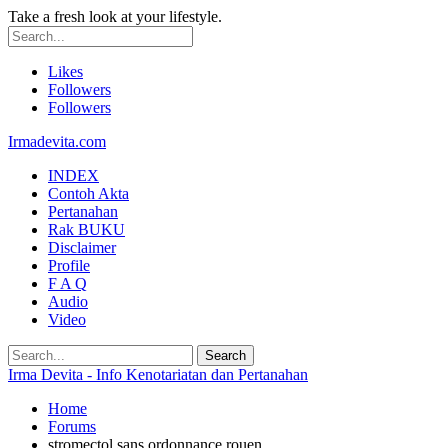
Take a fresh look at your lifestyle.
Likes
Followers
Followers
Irmadevita.com
INDEX
Contoh Akta
Pertanahan
Rak BUKU
Disclaimer
Profile
F A Q
Audio
Video
Irma Devita - Info Kenotariatan dan Pertanahan
Home
Forums
stromectol sans ordonnance rouen