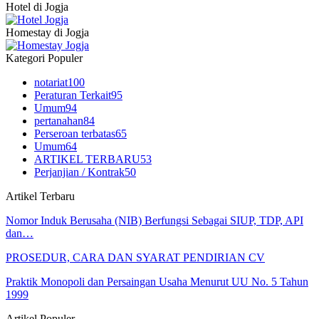
Hotel di Jogja
Homestay di Jogja
Kategori Populer
notariat
100
Peraturan Terkait
95
Umum
94
pertanahan
84
Perseroan terbatas
65
Umum
64
ARTIKEL TERBARU
53
Perjanjian / Kontrak
50
Artikel Terbaru
Nomor Induk Berusaha (NIB) Berfungsi Sebagai SIUP, TDP, API
dan…
PROSEDUR, CARA DAN SYARAT PENDIRIAN CV
Praktik Monopoli dan Persaingan Usaha Menurut UU No. 5 Tahun
1999
Artikel Populer