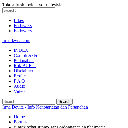
Take a fresh look at your lifestyle.
Likes
Followers
Followers
Irmadevita.com
INDEX
Contoh Akta
Pertanahan
Rak BUKU
Disclaimer
Profile
F A Q
Audio
Video
Irma Devita - Info Kenotariatan dan Pertanahan
Home
Forums
suprax achat suprax sans ordonnance en pharmacie