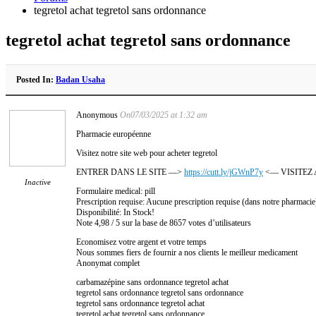
tegretol achat tegretol sans ordonnance
tegretol achat tegretol sans ordonnance
Posted In:
Badan Usaha
Anonymous
On07/03/2025 at 1:32 am
Pharmacie européenne
Visitez notre site web pour acheter tegretol
ENTRER DANS LE SITE —>
https://cutt.ly/jGWnP7y
<— VISITEZ
Inactive
Formulaire medical: pill
Prescription requise: Aucune prescription requise (dans notre pharmacie
Disponibilité: In Stock!
Note 4,98 / 5 sur la base de 8657 votes d’utilisateurs
Economisez votre argent et votre temps
Nous sommes fiers de fournir a nos clients le meilleur medicament
Anonymat complet
carbamazépine sans ordonnance tegretol achat
tegretol sans ordonnance tegretol sans ordonnance
tegretol sans ordonnance tegretol achat
tegretol achat tegretol sans ordonnance