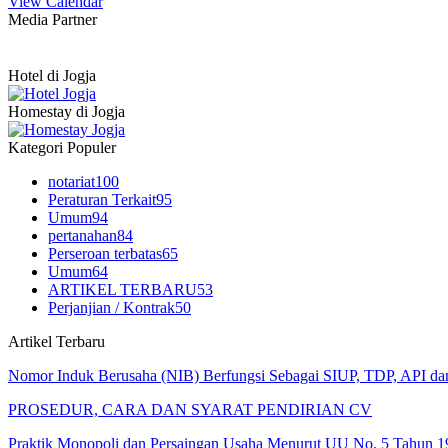
View Calendar
Media Partner
Hotel di Jogja
Homestay di Jogja
Kategori Populer
notariat
100
Peraturan Terkait
95
Umum
94
pertanahan
84
Perseroan terbatas
65
Umum
64
ARTIKEL TERBARU
53
Perjanjian / Kontrak
50
Artikel Terbaru
Nomor Induk Berusaha (NIB) Berfungsi Sebagai SIUP, TDP, API d
PROSEDUR, CARA DAN SYARAT PENDIRIAN CV
Praktik Monopoli dan Persaingan Usaha Menurut UU No. 5 Tahun 1