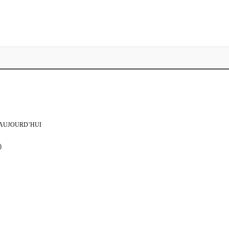
 AUJOURD’HUI
)