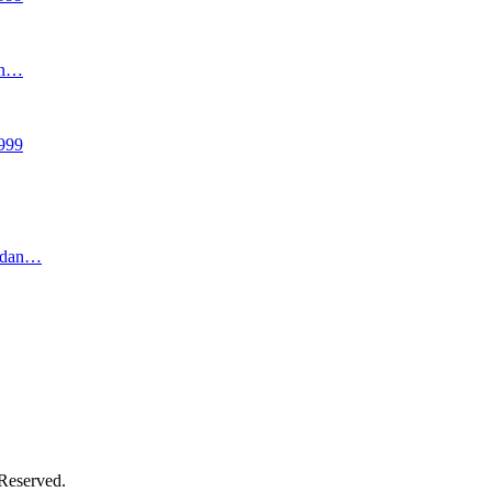
an…
999
2 dan…
 Reserved.