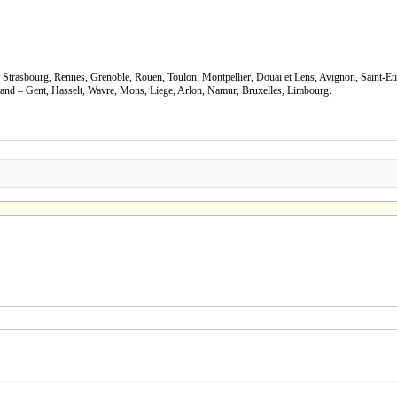
s, Strasbourg, Rennes, Grenoble, Rouen, Toulon, Montpellier, Douai et Lens, Avignon, Saint-Et
nd – Gent, Hasselt, Wavre, Mons, Liege, Arlon, Namur, Bruxelles, Limbourg.