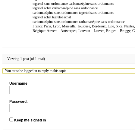
tegretol sans ordonnance carbamazépine sans ordonnance
tegretol achat carbamazépine sans ordonnance
carbamazépine sans ordonnance tegretol sans ordonnance
tegretol achat tegretol achat
carbamazépine sans ordonnance carbamazépine sans ordonnance
France: Paris, Lyon, Marseille, Toulouse, Bordeaux, Lille, Nice, Nante
Belgique: Anvers – Antwerpen, Louvain – Leuven, Bruges – Brugge, Ga
Viewing 1 post (of 1 total)
You must be logged in to reply to this topic.
Username:
Password:
Keep me signed in