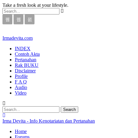
Take a fresh look at your lifestyle.
Irmadevita.com
INDEX
Contoh Akta
Pertanahan
Rak BUKU
Disclaimer
Profile
F A Q
Audio
Video
Irma Devita - Info Kenotariatan dan Pertanahan
Home
Forums