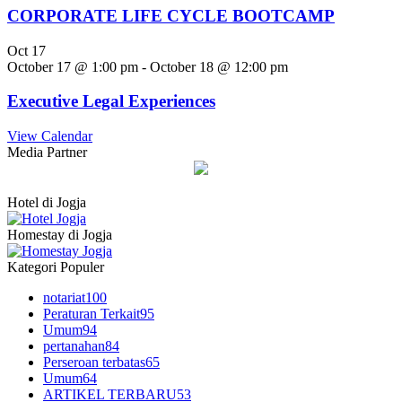
CORPORATE LIFE CYCLE BOOTCAMP
Oct
17
October 17 @ 1:00 pm
-
October 18 @ 12:00 pm
Executive Legal Experiences
View Calendar
Media Partner
Hotel di Jogja
Homestay di Jogja
Kategori Populer
notariat
100
Peraturan Terkait
95
Umum
94
pertanahan
84
Perseroan terbatas
65
Umum
64
ARTIKEL TERBARU
53