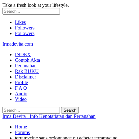
Take a fresh look at your lifestyle.
Likes
Followers
Followers
Irmadevita.com
INDEX
Contoh Akta
Pertanahan
Rak BUKU
Disclaimer
Profile
F A Q
Audio
Video
Irma Devita - Info Kenotariatan dan Pertanahan
Home
Forums
terramycine sans ordonnance ou acheter terramycine