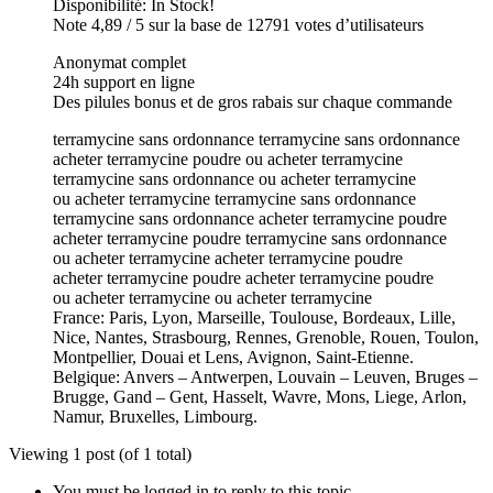
Disponibilité: In Stock!
Note 4,89 / 5 sur la base de 12791 votes d’utilisateurs
Anonymat complet
24h support en ligne
Des pilules bonus et de gros rabais sur chaque commande
terramycine sans ordonnance terramycine sans ordonnance
acheter terramycine poudre ou acheter terramycine
terramycine sans ordonnance ou acheter terramycine
ou acheter terramycine terramycine sans ordonnance
terramycine sans ordonnance acheter terramycine poudre
acheter terramycine poudre terramycine sans ordonnance
ou acheter terramycine acheter terramycine poudre
acheter terramycine poudre acheter terramycine poudre
ou acheter terramycine ou acheter terramycine
France: Paris, Lyon, Marseille, Toulouse, Bordeaux, Lille,
Nice, Nantes, Strasbourg, Rennes, Grenoble, Rouen, Toulon,
Montpellier, Douai et Lens, Avignon, Saint-Etienne.
Belgique: Anvers – Antwerpen, Louvain – Leuven, Bruges –
Brugge, Gand – Gent, Hasselt, Wavre, Mons, Liege, Arlon,
Namur, Bruxelles, Limbourg.
Viewing 1 post (of 1 total)
You must be logged in to reply to this topic.