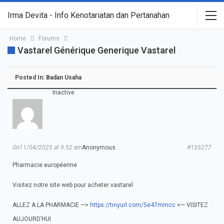
Irma Devita - Info Kenotariatan dan Pertanahan
Home
Forums
Vastarel Générique Generique Vastarel
Posted In:
Badan Usaha
Inactive
On11/04/2025 at 9:52 am
Anonymous
#135277
Pharmacie européenne
Visitez notre site web pour acheter vastarel
ALLEZ A LA PHARMACIE —>
https://tinyurl.com/5e47mmcc
<— VISITEZ
AUJOURD’HUI