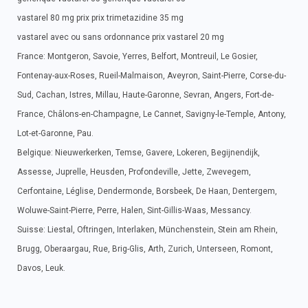
vastarel 80 mg prix prix trimetazidine 35 mg
vastarel avec ou sans ordonnance prix vastarel 20 mg
France: Montgeron, Savoie, Yerres, Belfort, Montreuil, Le Gosier,
Fontenay-aux-Roses, Rueil-Malmaison, Aveyron, Saint-Pierre, Corse-du-
Sud, Cachan, Istres, Millau, Haute-Garonne, Sevran, Angers, Fort-de-
France, Châlons-en-Champagne, Le Cannet, Savigny-le-Temple, Antony,
Lot-et-Garonne, Pau.
Belgique: Nieuwerkerken, Temse, Gavere, Lokeren, Begijnendijk,
Assesse, Juprelle, Heusden, Profondeville, Jette, Zwevegem,
Cerfontaine, Léglise, Dendermonde, Borsbeek, De Haan, Dentergem,
Woluwe-Saint-Pierre, Perre, Halen, Sint-Gillis-Waas, Messancy.
Suisse: Liestal, Oftringen, Interlaken, Münchenstein, Stein am Rhein,
Brugg, Oberaargau, Rue, Brig-Glis, Arth, Zurich, Unterseen, Romont,
Davos, Leuk.