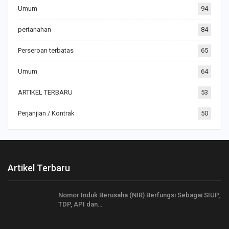
Umum
94
pertanahan
84
Perseroan terbatas
65
Umum
64
ARTIKEL TERBARU
53
Perjanjian / Kontrak
50
Artikel Terbaru
Nomor Induk Berusaha (NIB) Berfungsi Sebagai SIUP,
TDP, API dan…