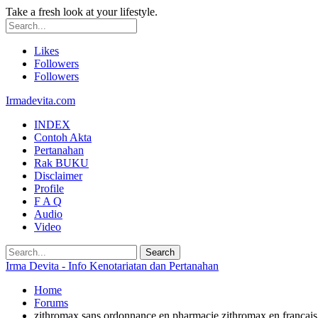
Take a fresh look at your lifestyle.
Likes
Followers
Followers
Irmadevita.com
INDEX
Contoh Akta
Pertanahan
Rak BUKU
Disclaimer
Profile
F A Q
Audio
Video
Irma Devita - Info Kenotariatan dan Pertanahan
Home
Forums
zithromax sans ordonnance en pharmacie zithromax en francais