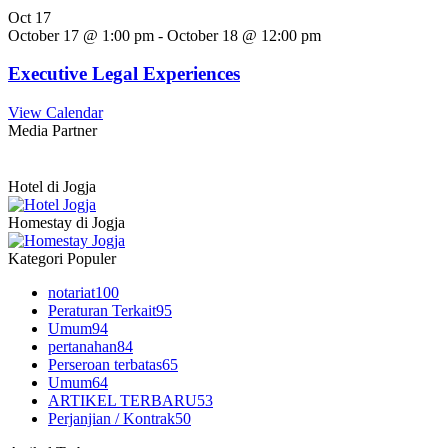
Oct
17
October 17 @ 1:00 pm
-
October 18 @ 12:00 pm
Executive Legal Experiences
View Calendar
Media Partner
Hotel di Jogja
Homestay di Jogja
Kategori Populer
notariat
100
Peraturan Terkait
95
Umum
94
pertanahan
84
Perseroan terbatas
65
Umum
64
ARTIKEL TERBARU
53
Perjanjian / Kontrak
50