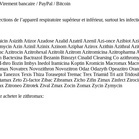
irement bancaire / PayPal / Bitcoin
tions de l’appareil respiratoire supérieur et inférieur, surtout les infect
n Asizith Atizor Azadose Azalid Azatril Azenil Azi-once Azibiot Azi
cin Azin Azinil Azinix Azinom Aziphar Azirox Azithin Azithral Azit
trobac Azitrocin Azitrohexal Azitrolit Azitrom Azitromicina Azitroph
Bactexina Bactrazol Bezanin Binozyt Cinalid Clearsing Co azithromy
thro Ilozin Imbys Inedol Iramicina Koptin Kromicin Macromax Macro
max Novatrex Novozithron Novozitron Odaz Odazyth Opeazitro Oranex
a Tanezox Texis Thiza Toraseptol Tremac Trex Triamid Tri azit Tridosi
amax Zeto Zi-factor Zibac Zibramax Zicho Zifin Zimax Zinfect Zirocin
tromax Zitroneo Zitrotek Zival Zmax Zocin Zomax Zycin Zymycin
r acheter le zithromax: