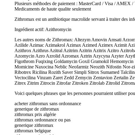
Plusieurs méthodes de paiement : MasterCard / Visa / AMEX / V
Medicaments de haute qualite seulement
Zithromax est un antibiotique macrolide servant à traiter des infec
Ingrédient actif: Azithromycin
Les autres noms de Zithromax: Altezym Amovin Amsati Arzomici
Azilide Azimac Azimakrol Azimax Azimed Azimex Azimit Azimy
Azithrox Azithrus Azitral Azitrim Azitrin Azitrix Azitro Azi
Azomycin Azro Azrolid Azromax Aztrin Azycyna Azyter Azyth 
Figothrom Fuqixing Goldamycin Goxil Gramokil Hemomycin I-
Momicine Naxocina Neblic Neofarmiz Neozith Nifostin Nor-zi
Ribotrex Ricilina Rozith Saver Simpli Sitrox Sumamed Talcilin
Vectocilina Vinzam Zaret Zedd Zemycin Zentavion Zertalin Zet
Zitrex Zitrim Zitrocin Zitrofar Zitroken Zitrolab Zitrolid Zi
Voici quelques phrases que les personnes pourraient utiliser pou
acheter zithromax sans ordonnance
generique de zithromax
zithromax prix algérie
zithromax ordonnance ou pas
generique zithromax
zithromax belgique