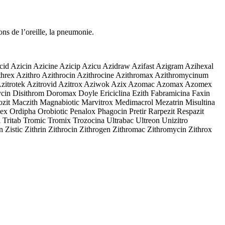
ions de l’oreille, la pneumonie.
cid Azicin Azicine Azicip Azicu Azidraw Azifast Azigram Azihexal
hrex Azithro Azithrocin Azithrocine Azithromax Azithromycinum
arma Azitrotek Azitrovid Azitrox Aziwok Azix Azomac Azomax Azomex
cin Disithrom Doromax Doyle Ericiclina Ezith Fabramicina Faxin
zit Maczith Magnabiotic Marvitrox Medimacrol Mezatrin Misultina
 Ordipha Orobiotic Penalox Phagocin Pretir Rarpezit Respazit
l Tritab Tromic Tromix Trozocina Ultrabac Ultreon Unizitro
 Zistic Zithrin Zithrocin Zithrogen Zithromac Zithromycin Zithrox