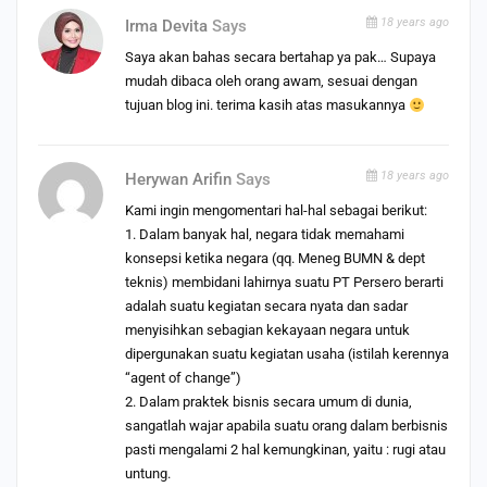
18 years ago
Irma Devita
Says
Saya akan bahas secara bertahap ya pak… Supaya
mudah dibaca oleh orang awam, sesuai dengan
tujuan blog ini. terima kasih atas masukannya
18 years ago
Herywan Arifin
Says
Kami ingin mengomentari hal-hal sebagai berikut:
1. Dalam banyak hal, negara tidak memahami
konsepsi ketika negara (qq. Meneg BUMN & dept
teknis) membidani lahirnya suatu PT Persero berarti
adalah suatu kegiatan secara nyata dan sadar
menyisihkan sebagian kekayaan negara untuk
dipergunakan suatu kegiatan usaha (istilah kerennya
“agent of change”)
2. Dalam praktek bisnis secara umum di dunia,
sangatlah wajar apabila suatu orang dalam berbisnis
pasti mengalami 2 hal kemungkinan, yaitu : rugi atau
untung.