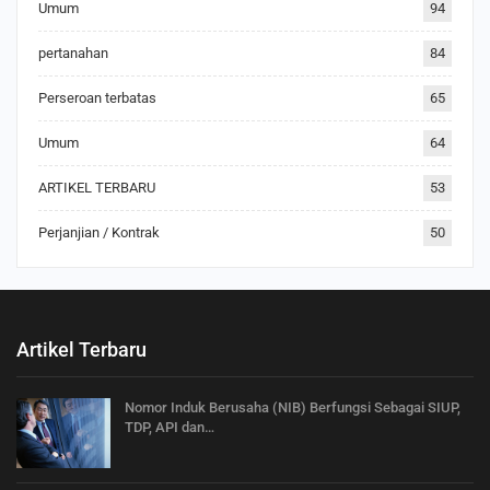
Umum
94
pertanahan
84
Perseroan terbatas
65
Umum
64
ARTIKEL TERBARU
53
Perjanjian / Kontrak
50
Artikel Terbaru
Nomor Induk Berusaha (NIB) Berfungsi Sebagai SIUP,
TDP, API dan…