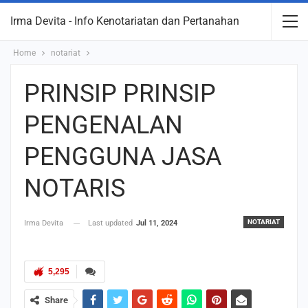
Irma Devita - Info Kenotariatan dan Pertanahan
Home
notariat
PRINSIP PRINSIP
PENGENALAN
PENGGUNA JASA
NOTARIS
NOTARIAT
Irma Devita
Last updated
Jul 11, 2024
5,295
Share