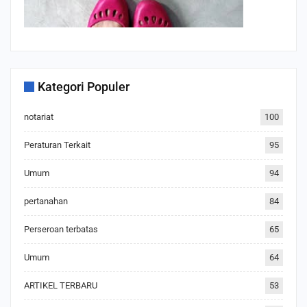
Kategori Populer
notariat
100
Peraturan Terkait
95
Umum
94
pertanahan
84
Perseroan terbatas
65
Umum
64
ARTIKEL TERBARU
53