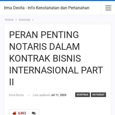
Irma Devita - Info Kenotariatan dan Pertanahan
Home
Kontrak
PERAN PENTING
NOTARIS DALAM
KONTRAK BISNIS
INTERNASIONAL PART
II
KONTRAK
NOTARIAT
Irma Devita
Last updated
Jul 11, 2024
4,963