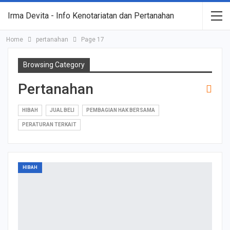
Irma Devita - Info Kenotariatan dan Pertanahan
Home
pertanahan
Page 17
Browsing Category
Pertanahan
HIBAH
JUAL BELI
PEMBAGIAN HAK BERSAMA
PERATURAN TERKAIT
HIBAH